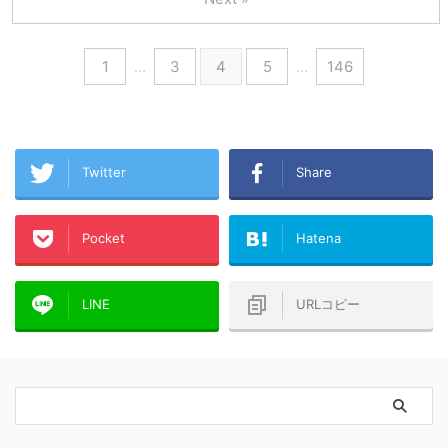
1
…
3
4
5
…
146
Twitter
Share
Pocket
Hatena
LINE
URLコピー