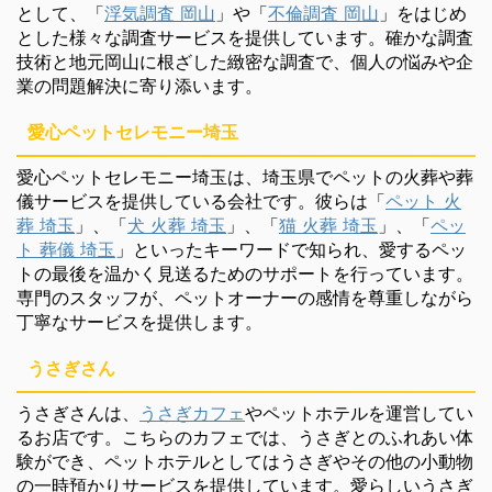
として、「
浮気調査 岡山
」や「
不倫調査 岡山
」をはじめ
とした様々な調査サービスを提供しています。確かな調査
技術と地元岡山に根ざした緻密な調査で、個人の悩みや企
業の問題解決に寄り添います。
愛心ペットセレモニー埼玉
愛心ペットセレモニー埼玉は、埼玉県でペットの火葬や葬
儀サービスを提供している会社です。彼らは「
ペット 火
葬 埼玉
」、「
犬 火葬 埼玉
」、「
猫 火葬 埼玉
」、「
ペッ
ト 葬儀 埼玉
」といったキーワードで知られ、愛するペッ
トの最後を温かく見送るためのサポートを行っています。
専門のスタッフが、ペットオーナーの感情を尊重しながら
丁寧なサービスを提供します。
うさぎさん
うさぎさんは、
うさぎカフェ
やペットホテルを運営してい
るお店です。こちらのカフェでは、うさぎとのふれあい体
験ができ、ペットホテルとしてはうさぎやその他の小動物
の一時預かりサービスを提供しています。愛らしいうさぎ