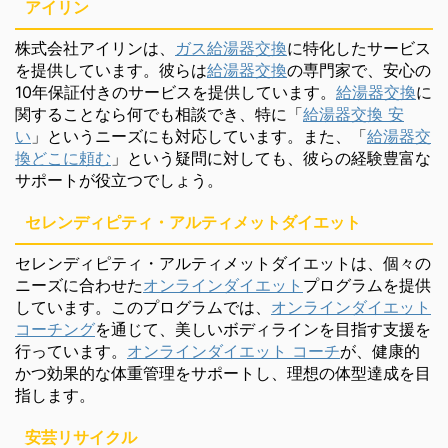
アイリン
株式会社アイリンは、
ガス給湯器交換
に特化したサービス
を提供しています。彼らは
給湯器交換
の専門家で、安心の
10年保証付きのサービスを提供しています。
給湯器交換
に
関することなら何でも相談でき、特に「
給湯器交換 安
い
」というニーズにも対応しています。また、「
給湯器交
換どこに頼む
」という疑問に対しても、彼らの経験豊富な
サポートが役立つでしょう。
セレンディピティ・アルティメットダイエット
セレンディピティ・アルティメットダイエットは、個々の
ニーズに合わせた
オンラインダイエット
プログラムを提供
しています。このプログラムでは、
オンラインダイエット
コーチング
を通じて、美しいボディラインを目指す支援を
行っています。
オンラインダイエット コーチ
が、健康的
かつ効果的な体重管理をサポートし、理想の体型達成を目
指します。
安芸リサイクル