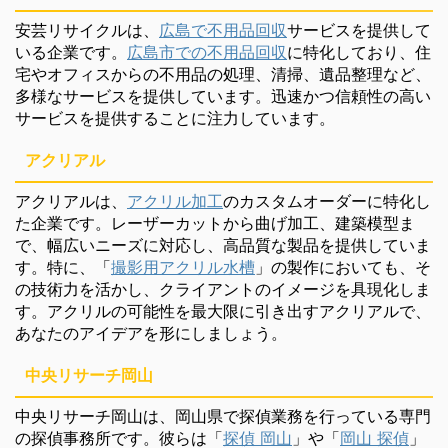
安芸リサイクルは、
広島で不用品回収
サービスを提供して
いる企業です。
広島市での不用品回収
に特化しており、住
宅やオフィスからの不用品の処理、清掃、遺品整理など、
多様なサービスを提供しています。迅速かつ信頼性の高い
サービスを提供することに注力しています。
アクリアル
アクリアルは、
アクリル加工
のカスタムオーダーに特化し
た企業です。レーザーカットから曲げ加工、建築模型ま
で、幅広いニーズに対応し、高品質な製品を提供していま
す。特に、「
撮影用アクリル水槽
」の製作においても、そ
の技術力を活かし、クライアントのイメージを具現化しま
す。アクリルの可能性を最大限に引き出すアクリアルで、
あなたのアイデアを形にしましょう。
中央リサーチ岡山
中央リサーチ岡山は、岡山県で探偵業務を行っている専門
の探偵事務所です。彼らは「
探偵 岡山
」や「
岡山 探偵
」