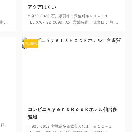
アクアはくい
〒925-0045 石川県羽咋市粟生町キ９３－１１
 ...
TEL:0767-22-0099 FAX: 営業時間： 休業日： 駐 ...
宮城県
24/6/7
2024/6/7
コンビニＡｙｅｒｓＲｏｃｋホテル仙台多
賀城
 ...
〒985-0832 宮城県多賀城市大代１丁目１２－１