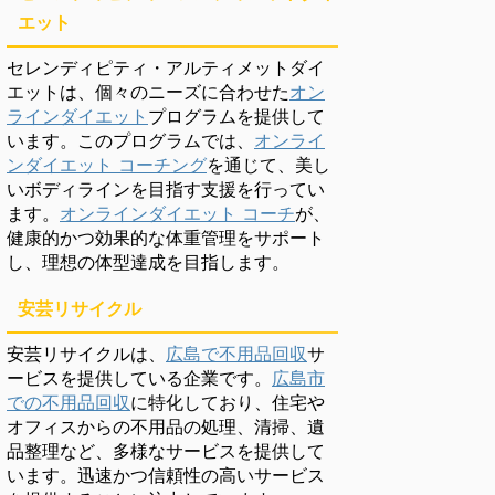
エット
セレンディピティ・アルティメットダイ
エットは、個々のニーズに合わせた
オン
ラインダイエット
プログラムを提供して
います。このプログラムでは、
オンライ
ンダイエット コーチング
を通じて、美し
いボディラインを目指す支援を行ってい
ます。
オンラインダイエット コーチ
が、
健康的かつ効果的な体重管理をサポート
し、理想の体型達成を目指します。
安芸リサイクル
安芸リサイクルは、
広島で不用品回収
サ
ービスを提供している企業です。
広島市
での不用品回収
に特化しており、住宅や
オフィスからの不用品の処理、清掃、遺
品整理など、多様なサービスを提供して
います。迅速かつ信頼性の高いサービス