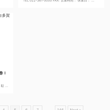
TEL:022-361-5055 FAX: 営業時間： 休業日： ...
24/6/7
巻Ｉ
駐 ...
4
5
6
7
…
146
Next »