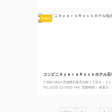
宮城県
20
コンビニＡｙｅｒｓＲｏｃｋホテル石
〒986-0824 宮城県石巻市立町１丁目６－２１
TEL:0225-23-5030 FAX: 営業時間： 休業日： 
« Prev
1
…
3