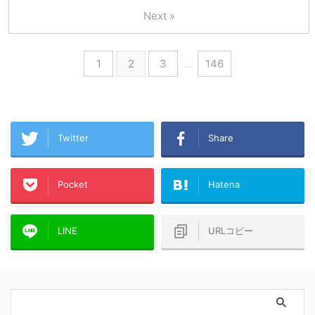
Next »
1
2
3
…
146
Twitter
Share
Pocket
Hatena
LINE
URLコピー