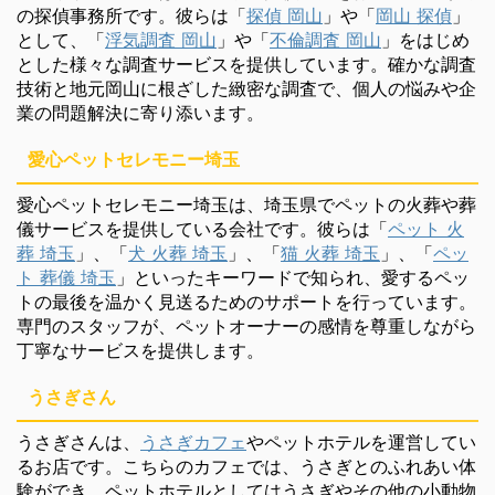
の探偵事務所です。彼らは「
探偵 岡山
」や「
岡山 探偵
」
として、「
浮気調査 岡山
」や「
不倫調査 岡山
」をはじめ
とした様々な調査サービスを提供しています。確かな調査
技術と地元岡山に根ざした緻密な調査で、個人の悩みや企
業の問題解決に寄り添います。
愛心ペットセレモニー埼玉
愛心ペットセレモニー埼玉は、埼玉県でペットの火葬や葬
儀サービスを提供している会社です。彼らは「
ペット 火
葬 埼玉
」、「
犬 火葬 埼玉
」、「
猫 火葬 埼玉
」、「
ペッ
ト 葬儀 埼玉
」といったキーワードで知られ、愛するペッ
トの最後を温かく見送るためのサポートを行っています。
専門のスタッフが、ペットオーナーの感情を尊重しながら
丁寧なサービスを提供します。
うさぎさん
うさぎさんは、
うさぎカフェ
やペットホテルを運営してい
るお店です。こちらのカフェでは、うさぎとのふれあい体
験ができ、ペットホテルとしてはうさぎやその他の小動物