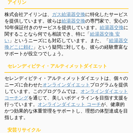
アイリン
株式会社アイリンは、
ガス給湯器交換
に特化したサービス
を提供しています。彼らは
給湯器交換
の専門家で、安心の
10年保証付きのサービスを提供しています。
給湯器交換
に
関することなら何でも相談でき、特に「
給湯器交換 安
い
」というニーズにも対応しています。また、「
給湯器交
換どこに頼む
」という疑問に対しても、彼らの経験豊富な
サポートが役立つでしょう。
セレンディピティ・アルティメットダイエット
セレンディピティ・アルティメットダイエットは、個々の
ニーズに合わせた
オンラインダイエット
プログラムを提供
しています。このプログラムでは、
オンラインダイエット
コーチング
を通じて、美しいボディラインを目指す支援を
行っています。
オンラインダイエット コーチ
が、健康的
かつ効果的な体重管理をサポートし、理想の体型達成を目
指します。
安芸リサイクル