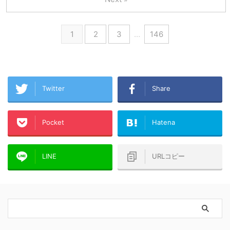
1
2
3
…
146
Twitter
Share
Pocket
Hatena
LINE
URLコピー