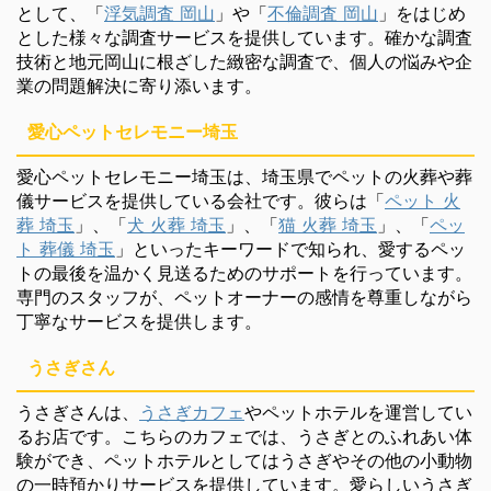
として、「
浮気調査 岡山
」や「
不倫調査 岡山
」をはじめ
とした様々な調査サービスを提供しています。確かな調査
技術と地元岡山に根ざした緻密な調査で、個人の悩みや企
業の問題解決に寄り添います。
愛心ペットセレモニー埼玉
愛心ペットセレモニー埼玉は、埼玉県でペットの火葬や葬
儀サービスを提供している会社です。彼らは「
ペット 火
葬 埼玉
」、「
犬 火葬 埼玉
」、「
猫 火葬 埼玉
」、「
ペッ
ト 葬儀 埼玉
」といったキーワードで知られ、愛するペッ
トの最後を温かく見送るためのサポートを行っています。
専門のスタッフが、ペットオーナーの感情を尊重しながら
丁寧なサービスを提供します。
うさぎさん
うさぎさんは、
うさぎカフェ
やペットホテルを運営してい
るお店です。こちらのカフェでは、うさぎとのふれあい体
験ができ、ペットホテルとしてはうさぎやその他の小動物
の一時預かりサービスを提供しています。愛らしいうさぎ