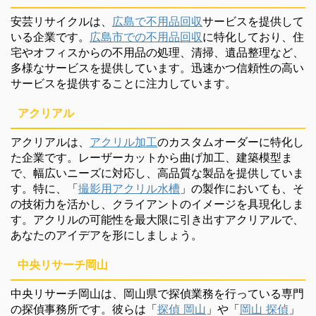
安芸リサイクルは、
広島で不用品回収
サービスを提供して
いる企業です。
広島市での不用品回収
に特化しており、住
宅やオフィスからの不用品の処理、清掃、遺品整理など、
多様なサービスを提供しています。迅速かつ信頼性の高い
サービスを提供することに注力しています。
アクリアル
アクリアルは、
アクリル加工
のカスタムオーダーに特化し
た企業です。レーザーカットから曲げ加工、建築模型ま
で、幅広いニーズに対応し、高品質な製品を提供していま
す。特に、「
撮影用アクリル水槽
」の製作においても、そ
の技術力を活かし、クライアントのイメージを具現化しま
す。アクリルの可能性を最大限に引き出すアクリアルで、
あなたのアイデアを形にしましょう。
中央リサーチ岡山
中央リサーチ岡山は、岡山県で探偵業務を行っている専門
の探偵事務所です。彼らは「
探偵 岡山
」や「
岡山 探偵
」