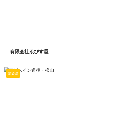
2024/6/14
有限会社ゑびす屋
愛媛県