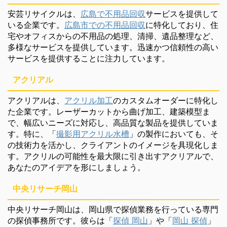
安芸リサイクルは、
広島で不用品回収
サービスを提供して
いる企業です。
広島市での不用品回収
に特化しており、住
宅やオフィスからの不用品の処理、清掃、遺品整理など、
多様なサービスを提供しています。迅速かつ信頼性の高い
サービスを提供することに注力しています。
アクリアル
アクリアルは、
アクリル加工
のカスタムオーダーに特化し
た企業です。レーザーカットから曲げ加工、建築模型ま
で、幅広いニーズに対応し、高品質な製品を提供していま
す。特に、「
撮影用アクリル水槽
」の製作においても、そ
の技術力を活かし、クライアントのイメージを具現化しま
す。アクリルの可能性を最大限に引き出すアクリアルで、
あなたのアイデアを形にしましょう。
中央リサーチ岡山
中央リサーチ岡山は、岡山県で探偵業務を行っている専門
の探偵事務所です。彼らは「
探偵 岡山
」や「
岡山 探偵
」