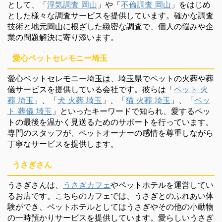
として、「
浮気調査 岡山
」や「
不倫調査 岡山
」をはじめ
とした様々な調査サービスを提供しています。確かな調査
技術と地元岡山に根ざした緻密な調査で、個人の悩みや企
業の問題解決に寄り添います。
愛心ペットセレモニー埼玉
愛心ペットセレモニー埼玉は、埼玉県でペットの火葬や葬
儀サービスを提供している会社です。彼らは「
ペット 火
葬 埼玉
」、「
犬 火葬 埼玉
」、「
猫 火葬 埼玉
」、「
ペッ
ト 葬儀 埼玉
」といったキーワードで知られ、愛するペッ
トの最後を温かく見送るためのサポートを行っています。
専門のスタッフが、ペットオーナーの感情を尊重しながら
丁寧なサービスを提供します。
うさぎさん
うさぎさんは、
うさぎカフェ
やペットホテルを運営してい
るお店です。こちらのカフェでは、うさぎとのふれあい体
験ができ、ペットホテルとしてはうさぎやその他の小動物
の一時預かりサービスを提供しています。愛らしいうさぎ