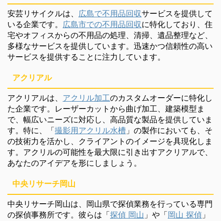
安芸リサイクルは、
広島で不用品回収
サービスを提供して
いる企業です。
広島市での不用品回収
に特化しており、住
宅やオフィスからの不用品の処理、清掃、遺品整理など、
多様なサービスを提供しています。迅速かつ信頼性の高い
サービスを提供することに注力しています。
アクリアル
アクリアルは、
アクリル加工
のカスタムオーダーに特化し
た企業です。レーザーカットから曲げ加工、建築模型ま
で、幅広いニーズに対応し、高品質な製品を提供していま
す。特に、「
撮影用アクリル水槽
」の製作においても、そ
の技術力を活かし、クライアントのイメージを具現化しま
す。アクリルの可能性を最大限に引き出すアクリアルで、
あなたのアイデアを形にしましょう。
中央リサーチ岡山
中央リサーチ岡山は、岡山県で探偵業務を行っている専門
の探偵事務所です。彼らは「
探偵 岡山
」や「
岡山 探偵
」