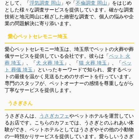
として、「
浮気調査 岡山
」や「
不倫調査 岡山
」をはじめ
とした様々な調査サービスを提供しています。確かな調査
技術と地元岡山に根ざした緻密な調査で、個人の悩みや企
業の問題解決に寄り添います。
愛心ペットセレモニー埼玉
愛心ペットセレモニー埼玉は、埼玉県でペットの火葬や葬
儀サービスを提供している会社です。彼らは「
ペット 火
葬 埼玉
」、「
犬 火葬 埼玉
」、「
猫 火葬 埼玉
」、「
ペッ
ト 葬儀 埼玉
」といったキーワードで知られ、愛するペッ
トの最後を温かく見送るためのサポートを行っています。
専門のスタッフが、ペットオーナーの感情を尊重しながら
丁寧なサービスを提供します。
うさぎさん
うさぎさんは、
うさぎカフェ
やペットホテルを運営してい
るお店です。こちらのカフェでは、うさぎとのふれあい体
験ができ、ペットホテルとしてはうさぎやその他の小動物
の一時預かりサービスを提供しています。愛らしいうさぎ