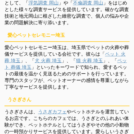
として、「
浮気調査 岡山
」や「
不倫調査 岡山
」をはじめ
とした様々な調査サービスを提供しています。確かな調査
技術と地元岡山に根ざした緻密な調査で、個人の悩みや企
業の問題解決に寄り添います。
愛心ペットセレモニー埼玉
愛心ペットセレモニー埼玉は、埼玉県でペットの火葬や葬
儀サービスを提供している会社です。彼らは「
ペット 火
葬 埼玉
」、「
犬 火葬 埼玉
」、「
猫 火葬 埼玉
」、「
ペッ
ト 葬儀 埼玉
」といったキーワードで知られ、愛するペッ
トの最後を温かく見送るためのサポートを行っています。
専門のスタッフが、ペットオーナーの感情を尊重しながら
丁寧なサービスを提供します。
うさぎさん
うさぎさんは、
うさぎカフェ
やペットホテルを運営してい
るお店です。こちらのカフェでは、うさぎとのふれあい体
験ができ、ペットホテルとしてはうさぎやその他の小動物
の一時預かりサービスを提供しています。愛らしいうさぎ