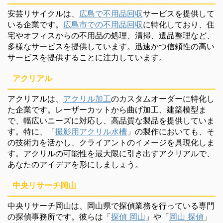
安芸リサイクルは、
広島で不用品回収
サービスを提供して
いる企業です。
広島市での不用品回収
に特化しており、住
宅やオフィスからの不用品の処理、清掃、遺品整理など、
多様なサービスを提供しています。迅速かつ信頼性の高い
サービスを提供することに注力しています。
アクリアル
アクリアルは、
アクリル加工
のカスタムオーダーに特化し
た企業です。レーザーカットから曲げ加工、建築模型ま
で、幅広いニーズに対応し、高品質な製品を提供していま
す。特に、「
撮影用アクリル水槽
」の製作においても、そ
の技術力を活かし、クライアントのイメージを具現化しま
す。アクリルの可能性を最大限に引き出すアクリアルで、
あなたのアイデアを形にしましょう。
中央リサーチ岡山
中央リサーチ岡山は、岡山県で探偵業務を行っている専門
の探偵事務所です。彼らは「
探偵 岡山
」や「
岡山 探偵
」