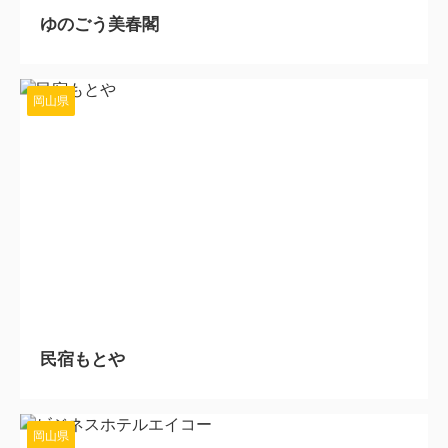
ゆのごう美春閣
岡山県
2024/4/15
民宿もとや
岡山県