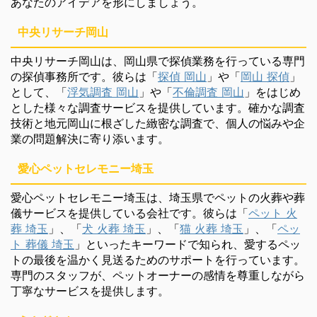
あなたのアイデアを形にしましょう。
中央リサーチ岡山
中央リサーチ岡山は、岡山県で探偵業務を行っている専門
の探偵事務所です。彼らは「
探偵 岡山
」や「
岡山 探偵
」
として、「
浮気調査 岡山
」や「
不倫調査 岡山
」をはじめ
とした様々な調査サービスを提供しています。確かな調査
技術と地元岡山に根ざした緻密な調査で、個人の悩みや企
業の問題解決に寄り添います。
愛心ペットセレモニー埼玉
愛心ペットセレモニー埼玉は、埼玉県でペットの火葬や葬
儀サービスを提供している会社です。彼らは「
ペット 火
葬 埼玉
」、「
犬 火葬 埼玉
」、「
猫 火葬 埼玉
」、「
ペッ
ト 葬儀 埼玉
」といったキーワードで知られ、愛するペッ
トの最後を温かく見送るためのサポートを行っています。
専門のスタッフが、ペットオーナーの感情を尊重しながら
丁寧なサービスを提供します。