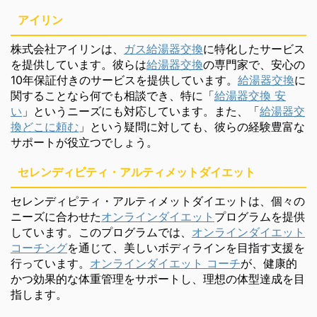
アイリン
株式会社アイリンは、
ガス給湯器交換
に特化したサービス
を提供しています。彼らは
給湯器交換
の専門家で、安心の
10年保証付きのサービスを提供しています。
給湯器交換
に
関することなら何でも相談でき、特に「
給湯器交換 安
い
」というニーズにも対応しています。また、「
給湯器交
換どこに頼む
」という疑問に対しても、彼らの経験豊富な
サポートが役立つでしょう。
セレンディピティ・アルティメットダイエット
セレンディピティ・アルティメットダイエットは、個々の
ニーズに合わせた
オンラインダイエット
プログラムを提供
しています。このプログラムでは、
オンラインダイエット
コーチング
を通じて、美しいボディラインを目指す支援を
行っています。
オンラインダイエット コーチ
が、健康的
かつ効果的な体重管理をサポートし、理想の体型達成を目
指します。