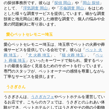
の探偵事務所です。彼らは「
探偵 岡山
」や「
岡山 探偵
」
として、「
浮気調査 岡山
」や「
不倫調査 岡山
」をはじめ
とした様々な調査サービスを提供しています。確かな調査
技術と地元岡山に根ざした緻密な調査で、個人の悩みや企
業の問題解決に寄り添います。
愛心ペットセレモニー埼玉
愛心ペットセレモニー埼玉は、埼玉県でペットの火葬や葬
儀サービスを提供している会社です。彼らは「
ペット 火
葬 埼玉
」、「
犬 火葬 埼玉
」、「
猫 火葬 埼玉
」、「
ペッ
ト 葬儀 埼玉
」といったキーワードで知られ、愛するペッ
トの最後を温かく見送るためのサポートを行っています。
専門のスタッフが、ペットオーナーの感情を尊重しながら
丁寧なサービスを提供します。
うさぎさん
うさぎさんは、
うさぎカフェ
やペットホテルを運営してい
るお店です。こちらのカフェでは、うさぎとのふれあい体
験ができ、ペットホテルとしてはうさぎやその他の小動物