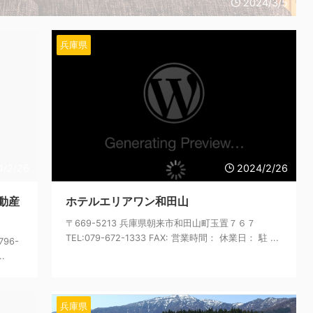
2024/3/5
兵庫県
4/2/26
2024/2/26
動産
ホテルエリアワン和田山
〒669-5213 兵庫県朝来市和田山町玉置７６７
TEL:079-672-1333 FAX: 営業時間： 休業日： 駐 ...
96-
.
兵庫県