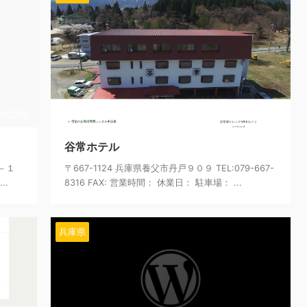
4/2/19
2024/2/16
谷常ホテル
－１
〒667-1124 兵庫県養父市丹戸９０９ TEL:079-667-
..
8316 FAX: 営業時間： 休業日： 駐車場： ...
兵庫県