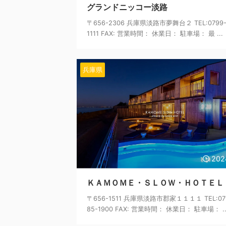
グランドニッコー淡路
〒656-2306 兵庫県淡路市夢舞台２ TEL:0799-
1111 FAX: 営業時間： 休業日： 駐車場： 最 ...
兵庫県
202
ＫＡＭＯＭＥ・ＳＬＯＷ・ＨＯＴＥＬ
〒656-1511 兵庫県淡路市郡家１１１１ TEL:07
85-1900 FAX: 営業時間： 休業日： 駐車場： ..