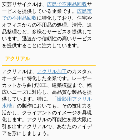
安芸リサイクルは、
広島で不用品回収
サ
ービスを提供している企業です。
広島市
での不用品回収
に特化しており、住宅や
オフィスからの不用品の処理、清掃、遺
品整理など、多様なサービスを提供して
います。迅速かつ信頼性の高いサービス
を提供することに注力しています。
アクリアル
アクリアルは、
アクリル加工
のカスタム
オーダーに特化した企業です。レーザー
カットから曲げ加工、建築模型まで、幅
広いニーズに対応し、高品質な製品を提
供しています。特に、「
撮影用アクリル
水槽
」の製作においても、その技術力を
活かし、クライアントのイメージを具現
化します。アクリルの可能性を最大限に
引き出すアクリアルで、あなたのアイデ
アを形にしましょう。