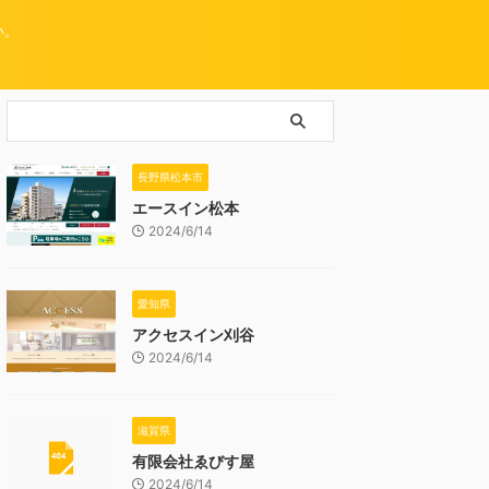
い。
長野県松本市
エースイン松本
2024/6/14
愛知県
アクセスイン刈谷
2024/6/14
滋賀県
有限会社ゑびす屋
2024/6/14