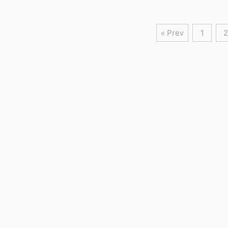
« Prev
1
2