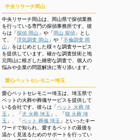
中央リサーチ岡山
中央リサーチ岡山は、岡山県で探偵業務
を行っている専門の探偵事務所です。彼
らは「
探偵 岡山
」や「
岡山 探偵
」とし
て、「
浮気調査 岡山
」や「
不倫調査 岡
山
」をはじめとした様々な調査サービス
を提供しています。確かな調査技術と地
元岡山に根ざした緻密な調査で、個人の
悩みや企業の問題解決に寄り添います。
愛心ペットセレモニー埼玉
愛心ペットセレモニー埼玉は、埼玉県で
ペットの火葬や葬儀サービスを提供して
いる会社です。彼らは「
ペット 火葬 埼
玉
」、「
犬 火葬 埼玉
」、「
猫 火葬 埼
玉
」、「
ペット 葬儀 埼玉
」といったキー
ワードで知られ、愛するペットの最後を
温かく見送るためのサポートを行ってい