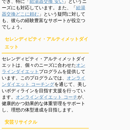
でき、特に「
給湯器交換 安い
」というニ
ーズにも対応しています。また、「
給湯
器交換どこに頼む
」という疑問に対して
も、彼らの経験豊富なサポートが役立つ
でしょう。
セレンディピティ・アルティメットダイ
エット
セレンディピティ・アルティメットダイ
エットは、個々のニーズに合わせた
オン
ラインダイエット
プログラムを提供して
います。このプログラムでは、
オンライ
ンダイエット コーチング
を通じて、美し
いボディラインを目指す支援を行ってい
ます。
オンラインダイエット コーチ
が、
健康的かつ効果的な体重管理をサポート
し、理想の体型達成を目指します。
安芸リサイクル