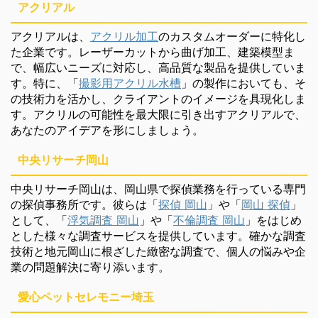
アクリアル
アクリアルは、
アクリル加工
のカスタムオーダーに特化し
た企業です。レーザーカットから曲げ加工、建築模型ま
で、幅広いニーズに対応し、高品質な製品を提供していま
す。特に、「
撮影用アクリル水槽
」の製作においても、そ
の技術力を活かし、クライアントのイメージを具現化しま
す。アクリルの可能性を最大限に引き出すアクリアルで、
あなたのアイデアを形にしましょう。
中央リサーチ岡山
中央リサーチ岡山は、岡山県で探偵業務を行っている専門
の探偵事務所です。彼らは「
探偵 岡山
」や「
岡山 探偵
」
として、「
浮気調査 岡山
」や「
不倫調査 岡山
」をはじめ
とした様々な調査サービスを提供しています。確かな調査
技術と地元岡山に根ざした緻密な調査で、個人の悩みや企
業の問題解決に寄り添います。
愛心ペットセレモニー埼玉