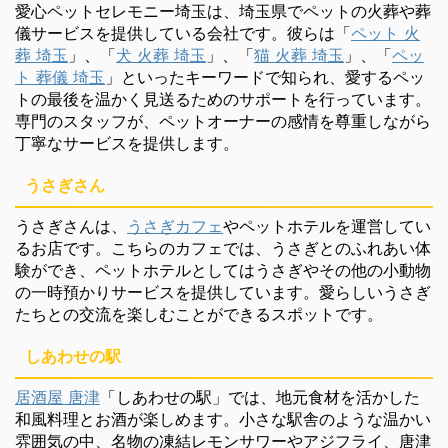
愛心ペットセレモニー埼玉は、埼玉県でペットの火葬や葬
儀サービスを提供している会社です。彼らは「
ペット 火
葬 埼玉
」、「
犬 火葬 埼玉
」、「
猫 火葬 埼玉
」、「
ペッ
ト 葬儀 埼玉
」といったキーワードで知られ、愛するペッ
トの最後を温かく見送るためのサポートを行っています。
専門のスタッフが、ペットオーナーの感情を尊重しながら
丁寧なサービスを提供します。
うさぎさん
うさぎさんは、
うさぎカフェ
やペットホテルを運営してい
るお店です。こちらのカフェでは、うさぎとのふれあい体
験ができ、ペットホテルとしてはうさぎやその他の小動物
の一時預かりサービスを提供しています。愛らしいうさぎ
たちとの交流を楽しむことができるスポットです。
しあわせの駅
居酒屋 唐津
「しあわせの駅」では、地元食材を活かした
和風料理とお酒が楽しめます。小さな駅舎のような温かい
雰囲気の中、名物の凍結レモンサワーやアジフライ、唐津