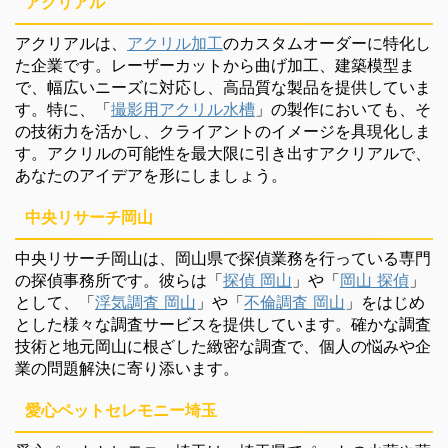
アクリアル
アクリアルは、
アクリル加工
のカスタムオーダーに特化し
た企業です。レーザーカットから曲げ加工、建築模型ま
で、幅広いニーズに対応し、高品質な製品を提供していま
す。特に、「
撮影用アクリル水槽
」の製作においても、そ
の技術力を活かし、クライアントのイメージを具現化しま
す。アクリルの可能性を最大限に引き出すアクリアルで、
あなたのアイデアを形にしましょう。
中央リサーチ岡山
中央リサーチ岡山は、岡山県で探偵業務を行っている専門
の探偵事務所です。彼らは「
探偵 岡山
」や「
岡山 探偵
」
として、「
浮気調査 岡山
」や「
不倫調査 岡山
」をはじめ
とした様々な調査サービスを提供しています。確かな調査
技術と地元岡山に根ざした緻密な調査で、個人の悩みや企
業の問題解決に寄り添います。
愛心ペットセレモニー埼玉