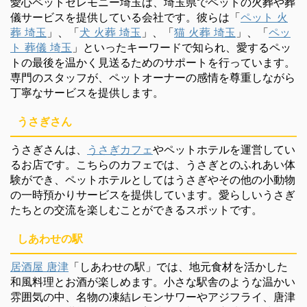
愛心ペットセレモニー埼玉は、埼玉県でペットの火葬や葬
儀サービスを提供している会社です。彼らは「
ペット 火
葬 埼玉
」、「
犬 火葬 埼玉
」、「
猫 火葬 埼玉
」、「
ペッ
ト 葬儀 埼玉
」といったキーワードで知られ、愛するペッ
トの最後を温かく見送るためのサポートを行っています。
専門のスタッフが、ペットオーナーの感情を尊重しながら
丁寧なサービスを提供します。
うさぎさん
うさぎさんは、
うさぎカフェ
やペットホテルを運営してい
るお店です。こちらのカフェでは、うさぎとのふれあい体
験ができ、ペットホテルとしてはうさぎやその他の小動物
の一時預かりサービスを提供しています。愛らしいうさぎ
たちとの交流を楽しむことができるスポットです。
しあわせの駅
居酒屋 唐津
「しあわせの駅」では、地元食材を活かした
和風料理とお酒が楽しめます。小さな駅舎のような温かい
雰囲気の中、名物の凍結レモンサワーやアジフライ、唐津