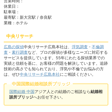
営業時間：
休業日：
駐車場：
最寄駅：新大宮駅 / 奈良駅
業種：ホテル
中央リサーチ
広島の探偵
中央リサーチ広島本社は、
浮気調査
・
不倫調
査
・
素行調査
など、プロの探偵が多様なニーズに対応する
サービスを提供しています。55年にわたる探偵業界での
実績と信頼を基に、お客様の問題を解決しています。追跡
技術の高さでも知られており、浮気や不倫でお悩みの方
は、ぜひ
中央リサーチ広島本社
にご相談ください。
中国国際結婚相談所ブリッジ
国際結婚 中国
アジア人との結婚のご相談なら
結婚相
談所ブリッジ
へお任せ下さい。