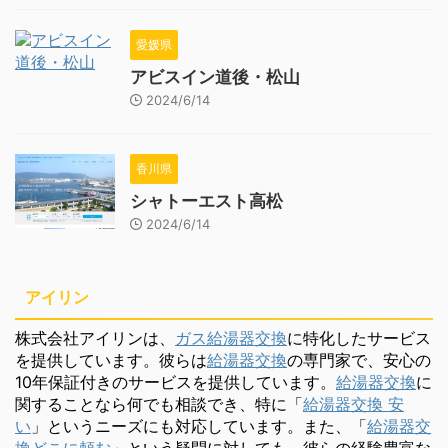
愛媛県
アビスイン道後・松山
2024/6/14
香川県
シャトーエスト高松
2024/6/14
アイリン
株式会社アイリンは、
ガス給湯器交換
に特化したサービス
を提供しています。彼らは
給湯器交換
の専門家で、安心の
10年保証付きのサービスを提供しています。
給湯器交換
に
関することなら何でも相談でき、特に「
給湯器交換 安
い
」というニーズにも対応しています。また、「
給湯器交
換どこに頼む
」という疑問に対しても、彼らの経験豊富な