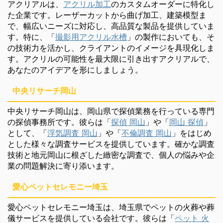
アクリアルは、
アクリル加工
のカスタムオーダーに特化し
た企業です。レーザーカットから曲げ加工、建築模型ま
で、幅広いニーズに対応し、高品質な製品を提供していま
す。特に、「
撮影用アクリル水槽
」の製作においても、そ
の技術力を活かし、クライアントのイメージを具現化しま
す。アクリルの可能性を最大限に引き出すアクリアルで、
あなたのアイデアを形にしましょう。
中央リサーチ岡山
中央リサーチ岡山は、岡山県で探偵業務を行っている専門
の探偵事務所です。彼らは「
探偵 岡山
」や「
岡山 探偵
」
として、「
浮気調査 岡山
」や「
不倫調査 岡山
」をはじめ
とした様々な調査サービスを提供しています。確かな調査
技術と地元岡山に根ざした緻密な調査で、個人の悩みや企
業の問題解決に寄り添います。
愛心ペットセレモニー埼玉
愛心ペットセレモニー埼玉は、埼玉県でペットの火葬や葬
儀サービスを提供している会社です。彼らは「
ペット 火