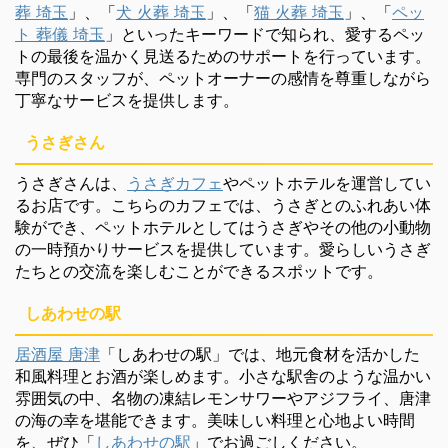
葬 埼玉
」、「
犬 火葬 埼玉
」、「
猫 火葬 埼玉
」、「
ペッ
ト 葬儀 埼玉
」といったキーワードで知られ、愛するペッ
トの最後を温かく見送るためのサポートを行っています。
専門のスタッフが、ペットオーナーの感情を尊重しながら
丁寧なサービスを提供します。
うさぎさん
うさぎさんは、
うさぎカフェ
やペットホテルを運営してい
るお店です。こちらのカフェでは、うさぎとのふれあい体
験ができ、ペットホテルとしてはうさぎやその他の小動物
の一時預かりサービスを提供しています。愛らしいうさぎ
たちとの交流を楽しむことができるスポットです。
しあわせの駅
居酒屋 唐津
「しあわせの駅」では、地元食材を活かした
和風料理とお酒が楽しめます。小さな駅舎のような温かい
雰囲気の中、名物の凍結レモンサワーやアジフライ、唐津
の海の幸を堪能できます。美味しい料理と心地よい時間
を、ぜひ「
しあわせの駅
」でお過ごしください。