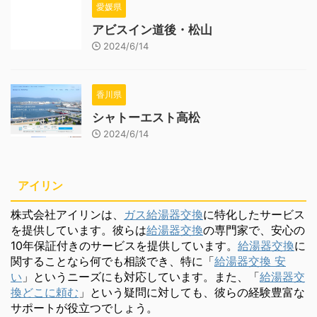
愛媛県
アビスイン道後・松山
2024/6/14
香川県
シャトーエスト高松
2024/6/14
アイリン
株式会社アイリンは、
ガス給湯器交換
に特化したサービス
を提供しています。彼らは
給湯器交換
の専門家で、安心の
10年保証付きのサービスを提供しています。
給湯器交換
に
関することなら何でも相談でき、特に「
給湯器交換 安
い
」というニーズにも対応しています。また、「
給湯器交
換どこに頼む
」という疑問に対しても、彼らの経験豊富な
サポートが役立つでしょう。