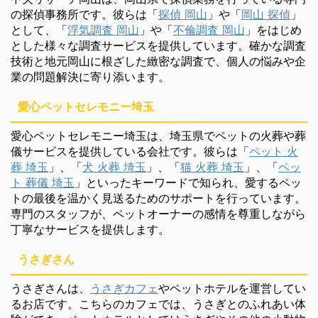
の探偵事務所です。彼らは「
探偵 岡山
」や「
岡山 探偵
」
として、「
浮気調査 岡山
」や「
不倫調査 岡山
」をはじめ
とした様々な調査サービスを提供しています。確かな調査
技術と地元岡山に根ざした緻密な調査で、個人の悩みや企
業の問題解決に寄り添います。
愛心ペットセレモニー埼玉
愛心ペットセレモニー埼玉は、埼玉県でペットの火葬や葬
儀サービスを提供している会社です。彼らは「
ペット 火
葬 埼玉
」、「
犬 火葬 埼玉
」、「
猫 火葬 埼玉
」、「
ペッ
ト 葬儀 埼玉
」といったキーワードで知られ、愛するペッ
トの最後を温かく見送るためのサポートを行っています。
専門のスタッフが、ペットオーナーの感情を尊重しながら
丁寧なサービスを提供します。
うさぎさん
うさぎさんは、
うさぎカフェ
やペットホテルを運営してい
るお店です。こちらのカフェでは、うさぎとのふれあい体