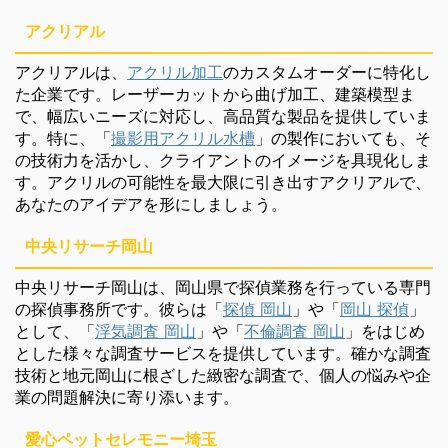
アクリアル
アクリアルは、
アクリル加工
のカスタムオーダーに特化し
た企業です。レーザーカットから曲げ加工、建築模型ま
で、幅広いニーズに対応し、高品質な製品を提供していま
す。特に、「
撮影用アクリル水槽
」の製作においても、そ
の技術力を活かし、クライアントのイメージを具現化しま
す。アクリルの可能性を最大限に引き出すアクリアルで、
あなたのアイデアを形にしましょう。
中央リサーチ岡山
中央リサーチ岡山は、岡山県で探偵業務を行っている専門
の探偵事務所です。彼らは「
探偵 岡山
」や「
岡山 探偵
」
として、「
浮気調査 岡山
」や「
不倫調査 岡山
」をはじめ
とした様々な調査サービスを提供しています。確かな調査
技術と地元岡山に根ざした緻密な調査で、個人の悩みや企
業の問題解決に寄り添います。
愛心ペットセレモニー埼玉