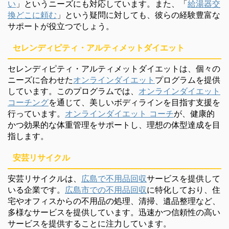
い
」というニーズにも対応しています。また、「
給湯器交
換どこに頼む
」という疑問に対しても、彼らの経験豊富な
サポートが役立つでしょう。
セレンディピティ・アルティメットダイエット
セレンディピティ・アルティメットダイエットは、個々の
ニーズに合わせた
オンラインダイエット
プログラムを提供
しています。このプログラムでは、
オンラインダイエット
コーチング
を通じて、美しいボディラインを目指す支援を
行っています。
オンラインダイエット コーチ
が、健康的
かつ効果的な体重管理をサポートし、理想の体型達成を目
指します。
安芸リサイクル
安芸リサイクルは、
広島で不用品回収
サービスを提供して
いる企業です。
広島市での不用品回収
に特化しており、住
宅やオフィスからの不用品の処理、清掃、遺品整理など、
多様なサービスを提供しています。迅速かつ信頼性の高い
サービスを提供することに注力しています。