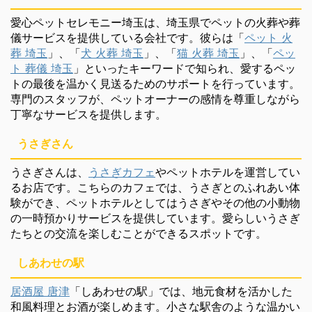
愛心ペットセレモニー埼玉は、埼玉県でペットの火葬や葬
儀サービスを提供している会社です。彼らは「
ペット 火
葬 埼玉
」、「
犬 火葬 埼玉
」、「
猫 火葬 埼玉
」、「
ペッ
ト 葬儀 埼玉
」といったキーワードで知られ、愛するペッ
トの最後を温かく見送るためのサポートを行っています。
専門のスタッフが、ペットオーナーの感情を尊重しながら
丁寧なサービスを提供します。
うさぎさん
うさぎさんは、
うさぎカフェ
やペットホテルを運営してい
るお店です。こちらのカフェでは、うさぎとのふれあい体
験ができ、ペットホテルとしてはうさぎやその他の小動物
の一時預かりサービスを提供しています。愛らしいうさぎ
たちとの交流を楽しむことができるスポットです。
しあわせの駅
居酒屋 唐津
「しあわせの駅」では、地元食材を活かした
和風料理とお酒が楽しめます。小さな駅舎のような温かい