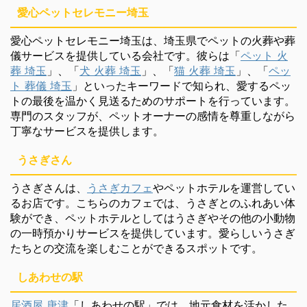
愛心ペットセレモニー埼玉
愛心ペットセレモニー埼玉は、埼玉県でペットの火葬や葬
儀サービスを提供している会社です。彼らは「
ペット 火
葬 埼玉
」、「
犬 火葬 埼玉
」、「
猫 火葬 埼玉
」、「
ペッ
ト 葬儀 埼玉
」といったキーワードで知られ、愛するペッ
トの最後を温かく見送るためのサポートを行っています。
専門のスタッフが、ペットオーナーの感情を尊重しながら
丁寧なサービスを提供します。
うさぎさん
うさぎさんは、
うさぎカフェ
やペットホテルを運営してい
るお店です。こちらのカフェでは、うさぎとのふれあい体
験ができ、ペットホテルとしてはうさぎやその他の小動物
の一時預かりサービスを提供しています。愛らしいうさぎ
たちとの交流を楽しむことができるスポットです。
しあわせの駅
居酒屋 唐津
「しあわせの駅」では、地元食材を活かした