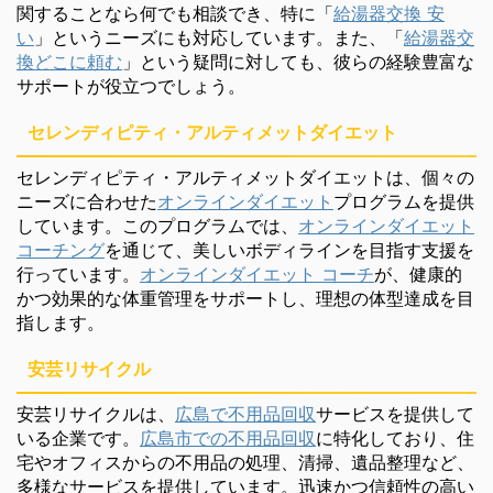
関することなら何でも相談でき、特に「
給湯器交換 安
い
」というニーズにも対応しています。また、「
給湯器交
換どこに頼む
」という疑問に対しても、彼らの経験豊富な
サポートが役立つでしょう。
セレンディピティ・アルティメットダイエット
セレンディピティ・アルティメットダイエットは、個々の
ニーズに合わせた
オンラインダイエット
プログラムを提供
しています。このプログラムでは、
オンラインダイエット
コーチング
を通じて、美しいボディラインを目指す支援を
行っています。
オンラインダイエット コーチ
が、健康的
かつ効果的な体重管理をサポートし、理想の体型達成を目
指します。
安芸リサイクル
安芸リサイクルは、
広島で不用品回収
サービスを提供して
いる企業です。
広島市での不用品回収
に特化しており、住
宅やオフィスからの不用品の処理、清掃、遺品整理など、
多様なサービスを提供しています。迅速かつ信頼性の高い