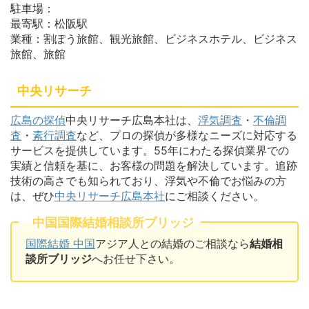
駐車場：
最寄駅：松阪駅
業種：割ぽう旅館、観光旅館、ビジネスホテル、ビジネス
旅館、旅館
中央リサーチ
広島の探偵
中央リサーチ広島本社は、
浮気調査
・
不倫調
査
・
素行調査
など、プロの探偵が多様なニーズに対応する
サービスを提供しています。55年にわたる探偵業界での
実績と信頼を基に、お客様の問題を解決しています。追跡
技術の高さでも知られており、浮気や不倫でお悩みの方
は、ぜひ
中央リサーチ広島本社
にご相談ください。
中国国際結婚相談所ブリッジ
国際結婚 中国
アジア人との結婚のご相談なら
結婚相
談所ブリッジ
へお任せ下さい。