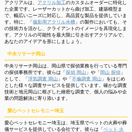
アクリアルは、
アクリル加工
のカスタムオーダーに特化し
た企業です。レーザーカットから曲げ加工、建築模型ま
で、幅広いニーズに対応し、高品質な製品を提供していま
す。特に、「
撮影用アクリル水槽
」の製作においても、そ
の技術力を活かし、クライアントのイメージを具現化しま
す。アクリルの可能性を最大限に引き出すアクリアルで、
あなたのアイデアを形にしましょう。
中央リサーチ岡山
中央リサーチ岡山は、岡山県で探偵業務を行っている専門
の探偵事務所です。彼らは「
探偵 岡山
」や「
岡山 探偵
」
として、「
浮気調査 岡山
」や「
不倫調査 岡山
」をはじめ
とした様々な調査サービスを提供しています。確かな調査
技術と地元岡山に根ざした緻密な調査で、個人の悩みや企
業の問題解決に寄り添います。
愛心ペットセレモニー埼玉
愛心ペットセレモニー埼玉は、埼玉県でペットの火葬や葬
儀サービスを提供している会社です。彼らは「
ペット 火