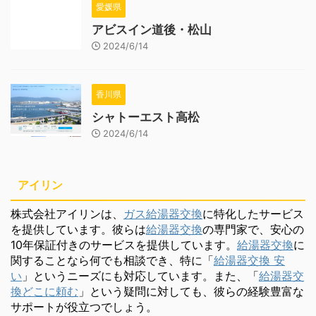
愛媛県
アビスイン道後・松山
2024/6/14
香川県
シャトーエスト高松
2024/6/14
アイリン
株式会社アイリンは、
ガス給湯器交換
に特化したサービス
を提供しています。彼らは
給湯器交換
の専門家で、安心の
10年保証付きのサービスを提供しています。
給湯器交換
に
関することなら何でも相談でき、特に「
給湯器交換 安
い
」というニーズにも対応しています。また、「
給湯器交
換どこに頼む
」という疑問に対しても、彼らの経験豊富な
サポートが役立つでしょう。