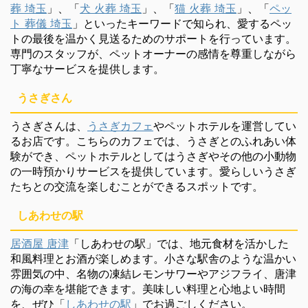
葬 埼玉
」、「
犬 火葬 埼玉
」、「
猫 火葬 埼玉
」、「
ペッ
ト 葬儀 埼玉
」といったキーワードで知られ、愛するペッ
トの最後を温かく見送るためのサポートを行っています。
専門のスタッフが、ペットオーナーの感情を尊重しながら
丁寧なサービスを提供します。
うさぎさん
うさぎさんは、
うさぎカフェ
やペットホテルを運営してい
るお店です。こちらのカフェでは、うさぎとのふれあい体
験ができ、ペットホテルとしてはうさぎやその他の小動物
の一時預かりサービスを提供しています。愛らしいうさぎ
たちとの交流を楽しむことができるスポットです。
しあわせの駅
居酒屋 唐津
「しあわせの駅」では、地元食材を活かした
和風料理とお酒が楽しめます。小さな駅舎のような温かい
雰囲気の中、名物の凍結レモンサワーやアジフライ、唐津
の海の幸を堪能できます。美味しい料理と心地よい時間
を、ぜひ「
しあわせの駅
」でお過ごしください。