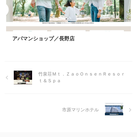
アパマンショップ／長野店
竹泉荘Ｍｔ．ＺａｏＯｎｓｅｎＲｅｓｏｒ
ｔ＆Ｓｐａ
市原マリンホテル