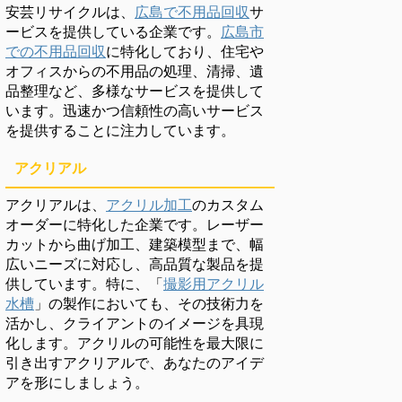
安芸リサイクルは、
広島で不用品回収
サ
ービスを提供している企業です。
広島市
での不用品回収
に特化しており、住宅や
オフィスからの不用品の処理、清掃、遺
品整理など、多様なサービスを提供して
います。迅速かつ信頼性の高いサービス
を提供することに注力しています。
アクリアル
アクリアルは、
アクリル加工
のカスタム
オーダーに特化した企業です。レーザー
カットから曲げ加工、建築模型まで、幅
広いニーズに対応し、高品質な製品を提
供しています。特に、「
撮影用アクリル
水槽
」の製作においても、その技術力を
活かし、クライアントのイメージを具現
化します。アクリルの可能性を最大限に
引き出すアクリアルで、あなたのアイデ
アを形にしましょう。