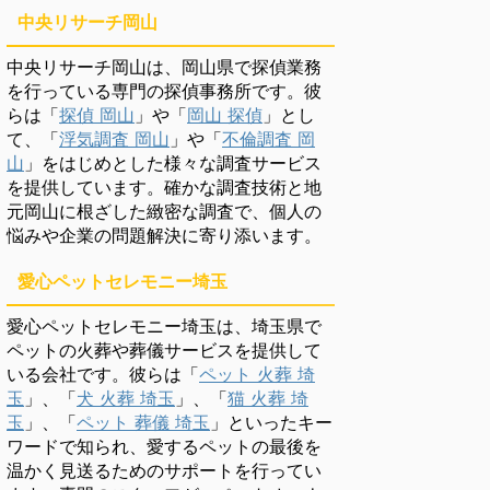
中央リサーチ岡山
中央リサーチ岡山は、岡山県で探偵業務
を行っている専門の探偵事務所です。彼
らは「
探偵 岡山
」や「
岡山 探偵
」とし
て、「
浮気調査 岡山
」や「
不倫調査 岡
山
」をはじめとした様々な調査サービス
を提供しています。確かな調査技術と地
元岡山に根ざした緻密な調査で、個人の
悩みや企業の問題解決に寄り添います。
愛心ペットセレモニー埼玉
愛心ペットセレモニー埼玉は、埼玉県で
ペットの火葬や葬儀サービスを提供して
いる会社です。彼らは「
ペット 火葬 埼
玉
」、「
犬 火葬 埼玉
」、「
猫 火葬 埼
玉
」、「
ペット 葬儀 埼玉
」といったキー
ワードで知られ、愛するペットの最後を
温かく見送るためのサポートを行ってい