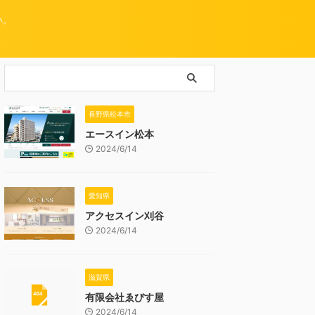
い。
長野県松本市
エースイン松本
2024/6/14
愛知県
アクセスイン刈谷
2024/6/14
滋賀県
有限会社ゑびす屋
2024/6/14