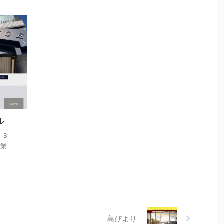
ル
－３
休業
島びより