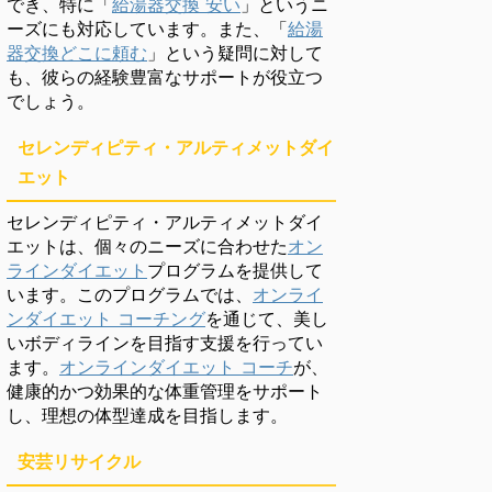
でき、特に「
給湯器交換 安い
」というニ
ーズにも対応しています。また、「
給湯
器交換どこに頼む
」という疑問に対して
も、彼らの経験豊富なサポートが役立つ
でしょう。
セレンディピティ・アルティメットダイ
エット
セレンディピティ・アルティメットダイ
エットは、個々のニーズに合わせた
オン
ラインダイエット
プログラムを提供して
います。このプログラムでは、
オンライ
ンダイエット コーチング
を通じて、美し
いボディラインを目指す支援を行ってい
ます。
オンラインダイエット コーチ
が、
健康的かつ効果的な体重管理をサポート
し、理想の体型達成を目指します。
安芸リサイクル