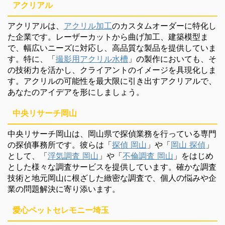
アクリアル
アクリアルは、
アクリル加工
のカスタムオーダーに特化し
た企業です。レーザーカットから曲げ加工、建築模型ま
で、幅広いニーズに対応し、高品質な製品を提供していま
す。特に、「
撮影用アクリル水槽
」の製作においても、そ
の技術力を活かし、クライアントのイメージを具現化しま
す。アクリルの可能性を最大限に引き出すアクリアルで、
あなたのアイデアを形にしましょう。
中央リサーチ岡山
中央リサーチ岡山は、岡山県で探偵業務を行っている専門
の探偵事務所です。彼らは「
探偵 岡山
」や「
岡山 探偵
」
として、「
浮気調査 岡山
」や「
不倫調査 岡山
」をはじめ
とした様々な調査サービスを提供しています。確かな調査
技術と地元岡山に根ざした緻密な調査で、個人の悩みや企
業の問題解決に寄り添います。
愛心ペットセレモニー埼玉