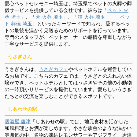
愛心ペットセレモニー埼玉は、埼玉県でペットの火葬や葬
儀サービスを提供している会社です。彼らは「
ペット 火
葬 埼玉
」、「
犬 火葬 埼玉
」、「
猫 火葬 埼玉
」、「
ペッ
ト 葬儀 埼玉
」といったキーワードで知られ、愛するペッ
トの最後を温かく見送るためのサポートを行っています。
専門のスタッフが、ペットオーナーの感情を尊重しながら
丁寧なサービスを提供します。
うさぎさん
うさぎさんは、
うさぎカフェ
やペットホテルを運営してい
るお店です。こちらのカフェでは、うさぎとのふれあい体
験ができ、ペットホテルとしてはうさぎやその他の小動物
の一時預かりサービスを提供しています。愛らしいうさぎ
たちとの交流を楽しむことができるスポットです。
しあわせの駅
居酒屋 唐津
「しあわせの駅」では、地元食材を活かした
和風料理とお酒が楽しめます。小さな駅舎のような温かい
雰囲気の中、名物の凍結レモンサワーやアジフライ、唐津