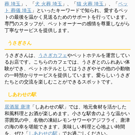
葬 埼玉
」、「
犬 火葬 埼玉
」、「
猫 火葬 埼玉
」、「
ペッ
ト 葬儀 埼玉
」といったキーワードで知られ、愛するペッ
トの最後を温かく見送るためのサポートを行っています。
専門のスタッフが、ペットオーナーの感情を尊重しながら
丁寧なサービスを提供します。
うさぎさん
うさぎさんは、
うさぎカフェ
やペットホテルを運営してい
るお店です。こちらのカフェでは、うさぎとのふれあい体
験ができ、ペットホテルとしてはうさぎやその他の小動物
の一時預かりサービスを提供しています。愛らしいうさぎ
たちとの交流を楽しむことができるスポットです。
しあわせの駅
居酒屋 唐津
「しあわせの駅」では、地元食材を活かした
和風料理とお酒が楽しめます。小さな駅舎のような温かい
雰囲気の中、名物の凍結レモンサワーやアジフライ、唐津
の海の幸を堪能できます。美味しい料理と心地よい時間
を、ぜひ「
しあわせの駅
」でお過ごしください。