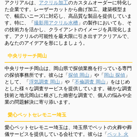
アクリアルは、
アクリル加工
のカスタムオーダーに特化し
た企業です。レーザーカットから曲げ加工、建築模型ま
で、幅広いニーズに対応し、高品質な製品を提供していま
す。特に、「
撮影用アクリル水槽
」の製作においても、そ
の技術力を活かし、クライアントのイメージを具現化しま
す。アクリルの可能性を最大限に引き出すアクリアルで、
あなたのアイデアを形にしましょう。
中央リサーチ岡山
中央リサーチ岡山は、岡山県で探偵業務を行っている専門
の探偵事務所です。彼らは「
探偵 岡山
」や「
岡山 探偵
」
として、「
浮気調査 岡山
」や「
不倫調査 岡山
」をはじめ
とした様々な調査サービスを提供しています。確かな調査
技術と地元岡山に根ざした緻密な調査で、個人の悩みや企
業の問題解決に寄り添います。
愛心ペットセレモニー埼玉
愛心ペットセレモニー埼玉は、埼玉県でペットの火葬や葬
儀サービスを提供している会社です。彼らは「
ペット 火