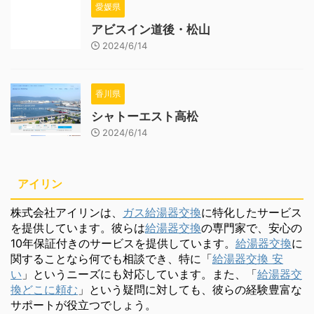
愛媛県
アビスイン道後・松山
2024/6/14
香川県
シャトーエスト高松
2024/6/14
アイリン
株式会社アイリンは、
ガス給湯器交換
に特化したサービス
を提供しています。彼らは
給湯器交換
の専門家で、安心の
10年保証付きのサービスを提供しています。
給湯器交換
に
関することなら何でも相談でき、特に「
給湯器交換 安
い
」というニーズにも対応しています。また、「
給湯器交
換どこに頼む
」という疑問に対しても、彼らの経験豊富な
サポートが役立つでしょう。