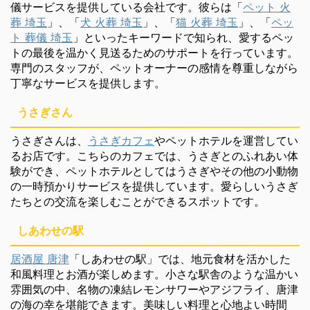
儀サービスを提供している会社です。彼らは「
ペット 火
葬 埼玉
」、「
犬 火葬 埼玉
」、「
猫 火葬 埼玉
」、「
ペッ
ト 葬儀 埼玉
」といったキーワードで知られ、愛するペッ
トの最後を温かく見送るためのサポートを行っています。
専門のスタッフが、ペットオーナーの感情を尊重しながら
丁寧なサービスを提供します。
うさぎさん
うさぎさんは、
うさぎカフェ
やペットホテルを運営してい
るお店です。こちらのカフェでは、うさぎとのふれあい体
験ができ、ペットホテルとしてはうさぎやその他の小動物
の一時預かりサービスを提供しています。愛らしいうさぎ
たちとの交流を楽しむことができるスポットです。
しあわせの駅
居酒屋 唐津
「しあわせの駅」では、地元食材を活かした
和風料理とお酒が楽しめます。小さな駅舎のような温かい
雰囲気の中、名物の凍結レモンサワーやアジフライ、唐津
の海の幸を堪能できます。美味しい料理と心地よい時間