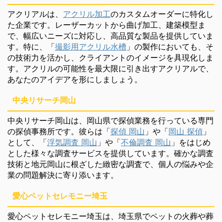
アクリアルは、
アクリル加工
のカスタムオーダーに特化し
た企業です。レーザーカットから曲げ加工、建築模型ま
で、幅広いニーズに対応し、高品質な製品を提供していま
す。特に、「
撮影用アクリル水槽
」の製作においても、そ
の技術力を活かし、クライアントのイメージを具現化しま
す。アクリルの可能性を最大限に引き出すアクリアルで、
あなたのアイデアを形にしましょう。
中央リサーチ岡山
中央リサーチ岡山は、岡山県で探偵業務を行っている専門
の探偵事務所です。彼らは「
探偵 岡山
」や「
岡山 探偵
」
として、「
浮気調査 岡山
」や「
不倫調査 岡山
」をはじめ
とした様々な調査サービスを提供しています。確かな調査
技術と地元岡山に根ざした緻密な調査で、個人の悩みや企
業の問題解決に寄り添います。
愛心ペットセレモニー埼玉
愛心ペットセレモニー埼玉は、埼玉県でペットの火葬や葬