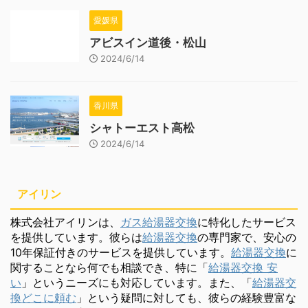
愛媛県
アビスイン道後・松山
2024/6/14
香川県
シャトーエスト高松
2024/6/14
アイリン
株式会社アイリンは、
ガス給湯器交換
に特化したサービス
を提供しています。彼らは
給湯器交換
の専門家で、安心の
10年保証付きのサービスを提供しています。
給湯器交換
に
関することなら何でも相談でき、特に「
給湯器交換 安
い
」というニーズにも対応しています。また、「
給湯器交
換どこに頼む
」という疑問に対しても、彼らの経験豊富な