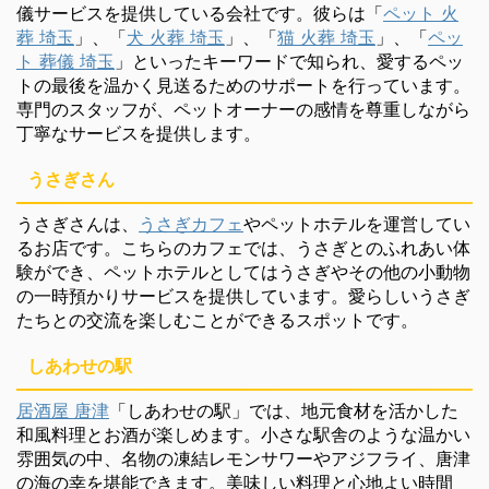
儀サービスを提供している会社です。彼らは「
ペット 火
葬 埼玉
」、「
犬 火葬 埼玉
」、「
猫 火葬 埼玉
」、「
ペッ
ト 葬儀 埼玉
」といったキーワードで知られ、愛するペッ
トの最後を温かく見送るためのサポートを行っています。
専門のスタッフが、ペットオーナーの感情を尊重しながら
丁寧なサービスを提供します。
うさぎさん
うさぎさんは、
うさぎカフェ
やペットホテルを運営してい
るお店です。こちらのカフェでは、うさぎとのふれあい体
験ができ、ペットホテルとしてはうさぎやその他の小動物
の一時預かりサービスを提供しています。愛らしいうさぎ
たちとの交流を楽しむことができるスポットです。
しあわせの駅
居酒屋 唐津
「しあわせの駅」では、地元食材を活かした
和風料理とお酒が楽しめます。小さな駅舎のような温かい
雰囲気の中、名物の凍結レモンサワーやアジフライ、唐津
の海の幸を堪能できます。美味しい料理と心地よい時間