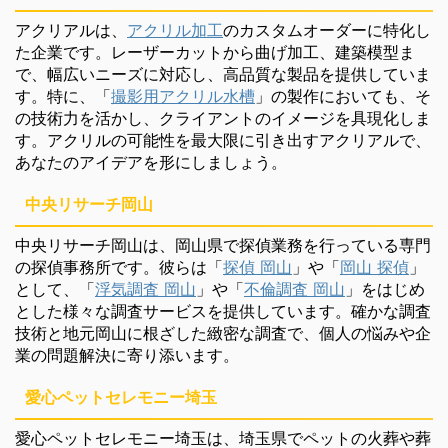
アクリアルは、
アクリル加工
のカスタムオーダーに特化し
た企業です。レーザーカットから曲げ加工、建築模型ま
で、幅広いニーズに対応し、高品質な製品を提供していま
す。特に、「
撮影用アクリル水槽
」の製作においても、そ
の技術力を活かし、クライアントのイメージを具現化しま
す。アクリルの可能性を最大限に引き出すアクリアルで、
あなたのアイデアを形にしましょう。
中央リサーチ岡山
中央リサーチ岡山は、岡山県で探偵業務を行っている専門
の探偵事務所です。彼らは「
探偵 岡山
」や「
岡山 探偵
」
として、「
浮気調査 岡山
」や「
不倫調査 岡山
」をはじめ
とした様々な調査サービスを提供しています。確かな調査
技術と地元岡山に根ざした緻密な調査で、個人の悩みや企
業の問題解決に寄り添います。
愛心ペットセレモニー埼玉
愛心ペットセレモニー埼玉は、埼玉県でペットの火葬や葬