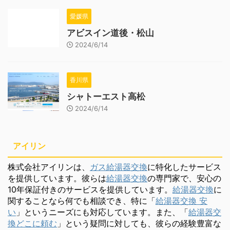
愛媛県
アビスイン道後・松山
2024/6/14
香川県
シャトーエスト高松
2024/6/14
アイリン
株式会社アイリンは、
ガス給湯器交換
に特化したサービス
を提供しています。彼らは
給湯器交換
の専門家で、安心の
10年保証付きのサービスを提供しています。
給湯器交換
に
関することなら何でも相談でき、特に「
給湯器交換 安
い
」というニーズにも対応しています。また、「
給湯器交
換どこに頼む
」という疑問に対しても、彼らの経験豊富な