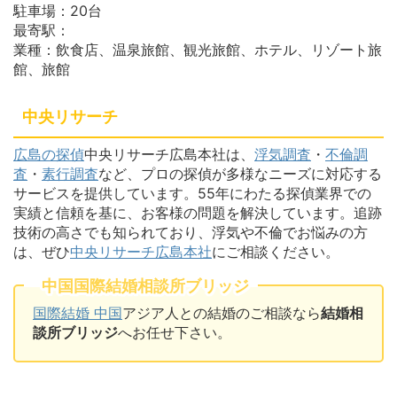
駐車場：20台
最寄駅：
業種：飲食店、温泉旅館、観光旅館、ホテル、リゾート旅
館、旅館
中央リサーチ
広島の探偵
中央リサーチ広島本社は、
浮気調査
・
不倫調
査
・
素行調査
など、プロの探偵が多様なニーズに対応する
サービスを提供しています。55年にわたる探偵業界での
実績と信頼を基に、お客様の問題を解決しています。追跡
技術の高さでも知られており、浮気や不倫でお悩みの方
は、ぜひ
中央リサーチ広島本社
にご相談ください。
中国国際結婚相談所ブリッジ
国際結婚 中国
アジア人との結婚のご相談なら
結婚相
談所ブリッジ
へお任せ下さい。