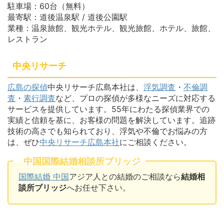
駐車場：60台（無料）
最寄駅：道後温泉駅 / 道後公園駅
業種：温泉旅館、観光ホテル、観光旅館、ホテル、旅館、
レストラン
中央リサーチ
広島の探偵
中央リサーチ広島本社は、
浮気調査
・
不倫調
査
・
素行調査
など、プロの探偵が多様なニーズに対応する
サービスを提供しています。55年にわたる探偵業界での
実績と信頼を基に、お客様の問題を解決しています。追跡
技術の高さでも知られており、浮気や不倫でお悩みの方
は、ぜひ
中央リサーチ広島本社
にご相談ください。
中国国際結婚相談所ブリッジ
国際結婚 中国
アジア人との結婚のご相談なら
結婚相
談所ブリッジ
へお任せ下さい。