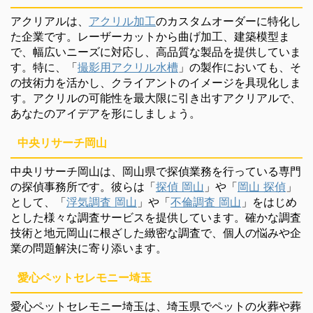
アクリアルは、
アクリル加工
のカスタムオーダーに特化し
た企業です。レーザーカットから曲げ加工、建築模型ま
で、幅広いニーズに対応し、高品質な製品を提供していま
す。特に、「
撮影用アクリル水槽
」の製作においても、そ
の技術力を活かし、クライアントのイメージを具現化しま
す。アクリルの可能性を最大限に引き出すアクリアルで、
あなたのアイデアを形にしましょう。
中央リサーチ岡山
中央リサーチ岡山は、岡山県で探偵業務を行っている専門
の探偵事務所です。彼らは「
探偵 岡山
」や「
岡山 探偵
」
として、「
浮気調査 岡山
」や「
不倫調査 岡山
」をはじめ
とした様々な調査サービスを提供しています。確かな調査
技術と地元岡山に根ざした緻密な調査で、個人の悩みや企
業の問題解決に寄り添います。
愛心ペットセレモニー埼玉
愛心ペットセレモニー埼玉は、埼玉県でペットの火葬や葬