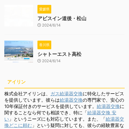
愛媛県
アビスイン道後・松山
2024/6/14
香川県
シャトーエスト高松
2024/6/14
アイリン
株式会社アイリンは、
ガス給湯器交換
に特化したサービス
を提供しています。彼らは
給湯器交換
の専門家で、安心の
10年保証付きのサービスを提供しています。
給湯器交換
に
関することなら何でも相談でき、特に「
給湯器交換 安
い
」というニーズにも対応しています。また、「
給湯器交
換どこに頼む
」という疑問に対しても、彼らの経験豊富な