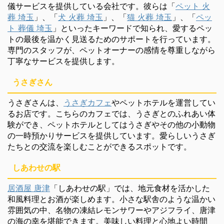
儀サービスを提供している会社です。彼らは「
ペット 火
葬 埼玉
」、「
犬 火葬 埼玉
」、「
猫 火葬 埼玉
」、「
ペッ
ト 葬儀 埼玉
」といったキーワードで知られ、愛するペッ
トの最後を温かく見送るためのサポートを行っています。
専門のスタッフが、ペットオーナーの感情を尊重しながら
丁寧なサービスを提供します。
うさぎさん
うさぎさんは、
うさぎカフェ
やペットホテルを運営してい
るお店です。こちらのカフェでは、うさぎとのふれあい体
験ができ、ペットホテルとしてはうさぎやその他の小動物
の一時預かりサービスを提供しています。愛らしいうさぎ
たちとの交流を楽しむことができるスポットです。
しあわせの駅
居酒屋 唐津
「しあわせの駅」では、地元食材を活かした
和風料理とお酒が楽しめます。小さな駅舎のような温かい
雰囲気の中、名物の凍結レモンサワーやアジフライ、唐津
の海の幸を堪能できます。美味しい料理と心地よい時間