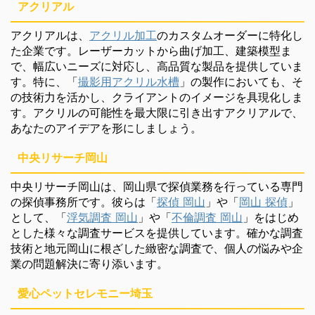
アクリアル
アクリアルは、
アクリル加工
のカスタムオーダーに特化し
た企業です。レーザーカットから曲げ加工、建築模型ま
で、幅広いニーズに対応し、高品質な製品を提供していま
す。特に、「
撮影用アクリル水槽
」の製作においても、そ
の技術力を活かし、クライアントのイメージを具現化しま
す。アクリルの可能性を最大限に引き出すアクリアルで、
あなたのアイデアを形にしましょう。
中央リサーチ岡山
中央リサーチ岡山は、岡山県で探偵業務を行っている専門
の探偵事務所です。彼らは「
探偵 岡山
」や「
岡山 探偵
」
として、「
浮気調査 岡山
」や「
不倫調査 岡山
」をはじめ
とした様々な調査サービスを提供しています。確かな調査
技術と地元岡山に根ざした緻密な調査で、個人の悩みや企
業の問題解決に寄り添います。
愛心ペットセレモニー埼玉