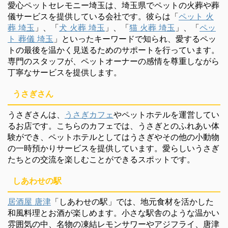
愛心ペットセレモニー埼玉は、埼玉県でペットの火葬や葬
儀サービスを提供している会社です。彼らは「
ペット 火
葬 埼玉
」、「
犬 火葬 埼玉
」、「
猫 火葬 埼玉
」、「
ペッ
ト 葬儀 埼玉
」といったキーワードで知られ、愛するペッ
トの最後を温かく見送るためのサポートを行っています。
専門のスタッフが、ペットオーナーの感情を尊重しながら
丁寧なサービスを提供します。
うさぎさん
うさぎさんは、
うさぎカフェ
やペットホテルを運営してい
るお店です。こちらのカフェでは、うさぎとのふれあい体
験ができ、ペットホテルとしてはうさぎやその他の小動物
の一時預かりサービスを提供しています。愛らしいうさぎ
たちとの交流を楽しむことができるスポットです。
しあわせの駅
居酒屋 唐津
「しあわせの駅」では、地元食材を活かした
和風料理とお酒が楽しめます。小さな駅舎のような温かい
雰囲気の中、名物の凍結レモンサワーやアジフライ、唐津