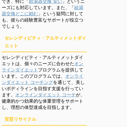
でき、特に「
給湯器交換 安い
」というニ
ーズにも対応しています。また、「
給湯
器交換どこに頼む
」という疑問に対して
も、彼らの経験豊富なサポートが役立つ
でしょう。
セレンディピティ・アルティメットダイ
エット
セレンディピティ・アルティメットダイ
エットは、個々のニーズに合わせた
オン
ラインダイエット
プログラムを提供して
います。このプログラムでは、
オンライ
ンダイエット コーチング
を通じて、美し
いボディラインを目指す支援を行ってい
ます。
オンラインダイエット コーチ
が、
健康的かつ効果的な体重管理をサポート
し、理想の体型達成を目指します。
安芸リサイクル