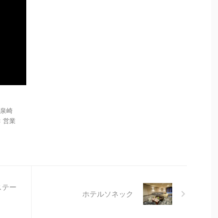
字泉崎
: 営業
ステー
ホテルソネック