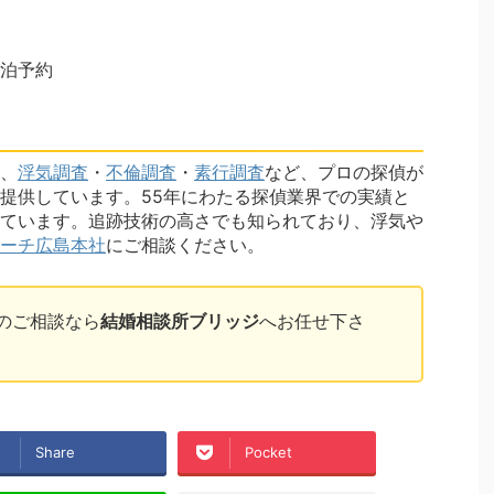
泊予約
、
浮気調査
・
不倫調査
・
素行調査
など、プロの探偵が
提供しています。55年にわたる探偵業界での実績と
ています。追跡技術の高さでも知られており、浮気や
ーチ広島本社
にご相談ください。
のご相談なら
結婚相談所ブリッジ
へお任せ下さ
Share
Pocket