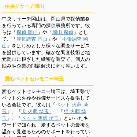
中央リサーチ岡山
中央リサーチ岡山は、岡山県で探偵業務
を行っている専門の探偵事務所です。彼
らは「
探偵 岡山
」や「
岡山 探偵
」とし
て、「
浮気調査 岡山
」や「
不倫調査 岡
山
」をはじめとした様々な調査サービス
を提供しています。確かな調査技術と地
元岡山に根ざした緻密な調査で、個人の
悩みや企業の問題解決に寄り添います。
愛心ペットセレモニー埼玉
愛心ペットセレモニー埼玉は、埼玉県で
ペットの火葬や葬儀サービスを提供して
いる会社です。彼らは「
ペット 火葬 埼
玉
」、「
犬 火葬 埼玉
」、「
猫 火葬 埼
玉
」、「
ペット 葬儀 埼玉
」といったキー
ワードで知られ、愛するペットの最後を
温かく見送るためのサポートを行ってい