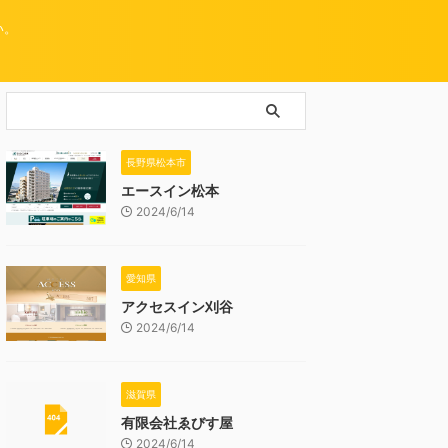
い。
長野県松本市
エースイン松本
2024/6/14
愛知県
アクセスイン刈谷
2024/6/14
滋賀県
有限会社ゑびす屋
2024/6/14