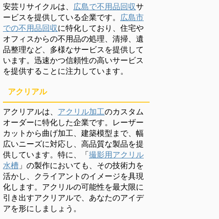
安芸リサイクルは、
広島で不用品回収
サ
ービスを提供している企業です。
広島市
での不用品回収
に特化しており、住宅や
オフィスからの不用品の処理、清掃、遺
品整理など、多様なサービスを提供して
います。迅速かつ信頼性の高いサービス
を提供することに注力しています。
アクリアル
アクリアルは、
アクリル加工
のカスタム
オーダーに特化した企業です。レーザー
カットから曲げ加工、建築模型まで、幅
広いニーズに対応し、高品質な製品を提
供しています。特に、「
撮影用アクリル
水槽
」の製作においても、その技術力を
活かし、クライアントのイメージを具現
化します。アクリルの可能性を最大限に
引き出すアクリアルで、あなたのアイデ
アを形にしましょう。