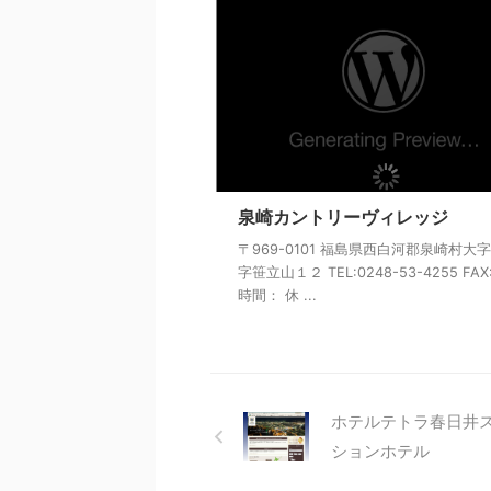
泉崎カントリーヴィレッジ
〒969-0101 福島県西白河郡泉崎村大
字笹立山１２ TEL:0248-53-4255 FAX
時間： 休 ...
ホテルテトラ春日井
ションホテル