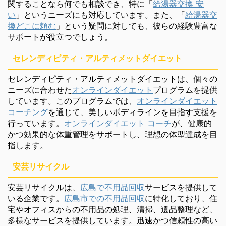
関することなら何でも相談でき、特に「
給湯器交換 安
い
」というニーズにも対応しています。また、「
給湯器交
換どこに頼む
」という疑問に対しても、彼らの経験豊富な
サポートが役立つでしょう。
セレンディピティ・アルティメットダイエット
セレンディピティ・アルティメットダイエットは、個々の
ニーズに合わせた
オンラインダイエット
プログラムを提供
しています。このプログラムでは、
オンラインダイエット
コーチング
を通じて、美しいボディラインを目指す支援を
行っています。
オンラインダイエット コーチ
が、健康的
かつ効果的な体重管理をサポートし、理想の体型達成を目
指します。
安芸リサイクル
安芸リサイクルは、
広島で不用品回収
サービスを提供して
いる企業です。
広島市での不用品回収
に特化しており、住
宅やオフィスからの不用品の処理、清掃、遺品整理など、
多様なサービスを提供しています。迅速かつ信頼性の高い