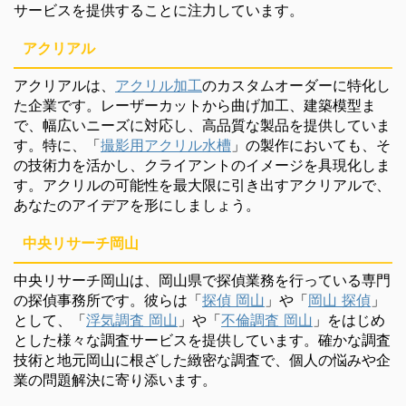
サービスを提供することに注力しています。
アクリアル
アクリアルは、
アクリル加工
のカスタムオーダーに特化し
た企業です。レーザーカットから曲げ加工、建築模型ま
で、幅広いニーズに対応し、高品質な製品を提供していま
す。特に、「
撮影用アクリル水槽
」の製作においても、そ
の技術力を活かし、クライアントのイメージを具現化しま
す。アクリルの可能性を最大限に引き出すアクリアルで、
あなたのアイデアを形にしましょう。
中央リサーチ岡山
中央リサーチ岡山は、岡山県で探偵業務を行っている専門
の探偵事務所です。彼らは「
探偵 岡山
」や「
岡山 探偵
」
として、「
浮気調査 岡山
」や「
不倫調査 岡山
」をはじめ
とした様々な調査サービスを提供しています。確かな調査
技術と地元岡山に根ざした緻密な調査で、個人の悩みや企
業の問題解決に寄り添います。