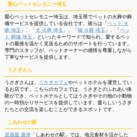
愛心ペットセレモニー埼玉
愛心ペットセレモニー埼玉は、埼玉県でペットの火葬や葬
儀サービスを提供している会社です。彼らは「
ペット 火
葬 埼玉
」、「
犬 火葬 埼玉
」、「
猫 火葬 埼玉
」、「
ペッ
ト 葬儀 埼玉
」といったキーワードで知られ、愛するペッ
トの最後を温かく見送るためのサポートを行っています。
専門のスタッフが、ペットオーナーの感情を尊重しながら
丁寧なサービスを提供します。
うさぎさん
うさぎさんは、
うさぎカフェ
やペットホテルを運営してい
るお店です。こちらのカフェでは、うさぎとのふれあい体
験ができ、ペットホテルとしてはうさぎやその他の小動物
の一時預かりサービスを提供しています。愛らしいうさぎ
たちとの交流を楽しむことができるスポットです。
しあわせの駅
居酒屋 唐津
「しあわせの駅」では、地元食材を活かした