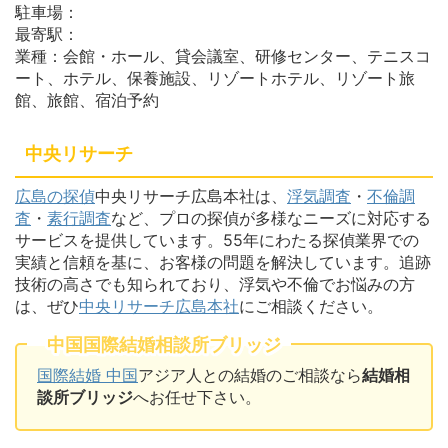
駐車場：
最寄駅：
業種：会館・ホール、貸会議室、研修センター、テニスコ
ート、ホテル、保養施設、リゾートホテル、リゾート旅
館、旅館、宿泊予約
中央リサーチ
広島の探偵
中央リサーチ広島本社は、
浮気調査
・
不倫調
査
・
素行調査
など、プロの探偵が多様なニーズに対応する
サービスを提供しています。55年にわたる探偵業界での
実績と信頼を基に、お客様の問題を解決しています。追跡
技術の高さでも知られており、浮気や不倫でお悩みの方
は、ぜひ
中央リサーチ広島本社
にご相談ください。
中国国際結婚相談所ブリッジ
国際結婚 中国
アジア人との結婚のご相談なら
結婚相
談所ブリッジ
へお任せ下さい。