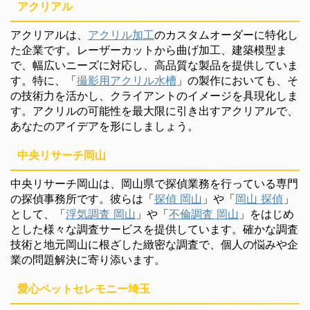
アクリアル
アクリアルは、
アクリル加工
のカスタムオーダーに特化し
た企業です。レーザーカットから曲げ加工、建築模型ま
で、幅広いニーズに対応し、高品質な製品を提供していま
す。特に、「
撮影用アクリル水槽
」の製作においても、そ
の技術力を活かし、クライアントのイメージを具現化しま
す。アクリルの可能性を最大限に引き出すアクリアルで、
あなたのアイデアを形にしましょう。
中央リサーチ岡山
中央リサーチ岡山は、岡山県で探偵業務を行っている専門
の探偵事務所です。彼らは「
探偵 岡山
」や「
岡山 探偵
」
として、「
浮気調査 岡山
」や「
不倫調査 岡山
」をはじめ
とした様々な調査サービスを提供しています。確かな調査
技術と地元岡山に根ざした緻密な調査で、個人の悩みや企
業の問題解決に寄り添います。
愛心ペットセレモニー埼玉