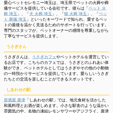
愛心ペットセレモニー埼玉は、埼玉県でペットの火葬や葬
儀サービスを提供している会社です。彼らは「
ペット 火
葬 埼玉
」、「
犬 火葬 埼玉
」、「
猫 火葬 埼玉
」、「
ペッ
ト 葬儀 埼玉
」といったキーワードで知られ、愛するペッ
トの最後を温かく見送るためのサポートを行っています。
専門のスタッフが、ペットオーナーの感情を尊重しながら
丁寧なサービスを提供します。
うさぎさん
うさぎさんは、
うさぎカフェ
やペットホテルを運営してい
るお店です。こちらのカフェでは、うさぎとのふれあい体
験ができ、ペットホテルとしてはうさぎやその他の小動物
の一時預かりサービスを提供しています。愛らしいうさぎ
たちとの交流を楽しむことができるスポットです。
しあわせの駅
居酒屋 唐津
「しあわせの駅」では、地元食材を活かした
和風料理とお酒が楽しめます。小さな駅舎のような温かい
雰囲気の中、名物の凍結レモンサワーやアジフライ、唐津