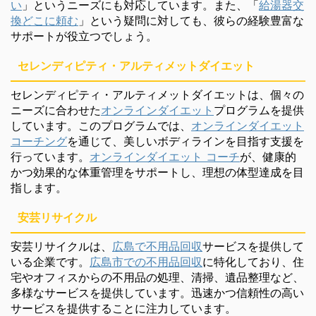
い
」というニーズにも対応しています。また、「
給湯器交
換どこに頼む
」という疑問に対しても、彼らの経験豊富な
サポートが役立つでしょう。
セレンディピティ・アルティメットダイエット
セレンディピティ・アルティメットダイエットは、個々の
ニーズに合わせた
オンラインダイエット
プログラムを提供
しています。このプログラムでは、
オンラインダイエット
コーチング
を通じて、美しいボディラインを目指す支援を
行っています。
オンラインダイエット コーチ
が、健康的
かつ効果的な体重管理をサポートし、理想の体型達成を目
指します。
安芸リサイクル
安芸リサイクルは、
広島で不用品回収
サービスを提供して
いる企業です。
広島市での不用品回収
に特化しており、住
宅やオフィスからの不用品の処理、清掃、遺品整理など、
多様なサービスを提供しています。迅速かつ信頼性の高い
サービスを提供することに注力しています。