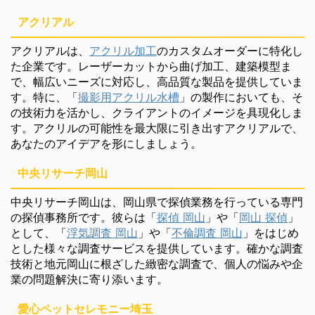
アクリアル
アクリアルは、
アクリル加工
のカスタムオーダーに特化し
た企業です。レーザーカットから曲げ加工、建築模型ま
で、幅広いニーズに対応し、高品質な製品を提供していま
す。特に、「
撮影用アクリル水槽
」の製作においても、そ
の技術力を活かし、クライアントのイメージを具現化しま
す。アクリルの可能性を最大限に引き出すアクリアルで、
あなたのアイデアを形にしましょう。
中央リサーチ岡山
中央リサーチ岡山は、岡山県で探偵業務を行っている専門
の探偵事務所です。彼らは「
探偵 岡山
」や「
岡山 探偵
」
として、「
浮気調査 岡山
」や「
不倫調査 岡山
」をはじめ
とした様々な調査サービスを提供しています。確かな調査
技術と地元岡山に根ざした緻密な調査で、個人の悩みや企
業の問題解決に寄り添います。
愛心ペットセレモニー埼玉