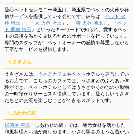
愛心ペットセレモニー埼玉は、埼玉県でペットの火葬や葬
儀サービスを提供している会社です。彼らは「
ペット 火
葬 埼玉
」、「
犬 火葬 埼玉
」、「
猫 火葬 埼玉
」、「
ペッ
ト 葬儀 埼玉
」といったキーワードで知られ、愛するペッ
トの最後を温かく見送るためのサポートを行っています。
専門のスタッフが、ペットオーナーの感情を尊重しながら
丁寧なサービスを提供します。
うさぎさん
うさぎさんは、
うさぎカフェ
やペットホテルを運営してい
るお店です。こちらのカフェでは、うさぎとのふれあい体
験ができ、ペットホテルとしてはうさぎやその他の小動物
の一時預かりサービスを提供しています。愛らしいうさぎ
たちとの交流を楽しむことができるスポットです。
しあわせの駅
居酒屋 唐津
「しあわせの駅」では、地元食材を活かした
和風料理とお酒が楽しめます。小さな駅舎のような温かい