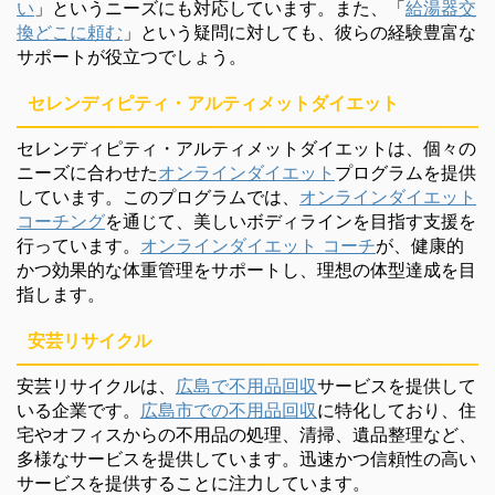
い
」というニーズにも対応しています。また、「
給湯器交
換どこに頼む
」という疑問に対しても、彼らの経験豊富な
サポートが役立つでしょう。
セレンディピティ・アルティメットダイエット
セレンディピティ・アルティメットダイエットは、個々の
ニーズに合わせた
オンラインダイエット
プログラムを提供
しています。このプログラムでは、
オンラインダイエット
コーチング
を通じて、美しいボディラインを目指す支援を
行っています。
オンラインダイエット コーチ
が、健康的
かつ効果的な体重管理をサポートし、理想の体型達成を目
指します。
安芸リサイクル
安芸リサイクルは、
広島で不用品回収
サービスを提供して
いる企業です。
広島市での不用品回収
に特化しており、住
宅やオフィスからの不用品の処理、清掃、遺品整理など、
多様なサービスを提供しています。迅速かつ信頼性の高い
サービスを提供することに注力しています。