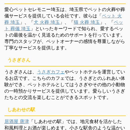
愛心ペットセレモニー埼玉は、埼玉県でペットの火葬や葬
儀サービスを提供している会社です。彼らは「
ペット 火
葬 埼玉
」、「
犬 火葬 埼玉
」、「
猫 火葬 埼玉
」、「
ペッ
ト 葬儀 埼玉
」といったキーワードで知られ、愛するペッ
トの最後を温かく見送るためのサポートを行っています。
専門のスタッフが、ペットオーナーの感情を尊重しながら
丁寧なサービスを提供します。
うさぎさん
うさぎさんは、
うさぎカフェ
やペットホテルを運営してい
るお店です。こちらのカフェでは、うさぎとのふれあい体
験ができ、ペットホテルとしてはうさぎやその他の小動物
の一時預かりサービスを提供しています。愛らしいうさぎ
たちとの交流を楽しむことができるスポットです。
しあわせの駅
居酒屋 唐津
「しあわせの駅」では、地元食材を活かした
和風料理とお酒が楽しめます。小さな駅舎のような温かい