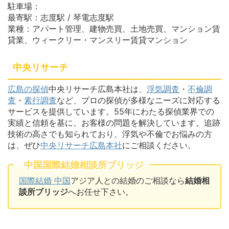
駐車場：
最寄駅：志度駅 / 琴電志度駅
業種：アパート管理、建物売買、土地売買、マンション賃
貸業、ウィークリー・マンスリー賃貸マンション
中央リサーチ
広島の探偵
中央リサーチ広島本社は、
浮気調査
・
不倫調
査
・
素行調査
など、プロの探偵が多様なニーズに対応する
サービスを提供しています。55年にわたる探偵業界での
実績と信頼を基に、お客様の問題を解決しています。追跡
技術の高さでも知られており、浮気や不倫でお悩みの方
は、ぜひ
中央リサーチ広島本社
にご相談ください。
中国国際結婚相談所ブリッジ
国際結婚 中国
アジア人との結婚のご相談なら
結婚相
談所ブリッジ
へお任せ下さい。