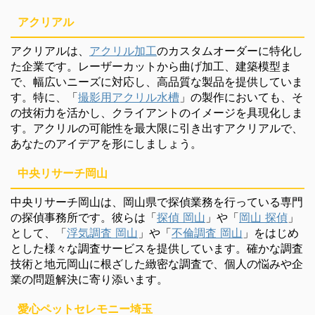
アクリアル
アクリアルは、
アクリル加工
のカスタムオーダーに特化し
た企業です。レーザーカットから曲げ加工、建築模型ま
で、幅広いニーズに対応し、高品質な製品を提供していま
す。特に、「
撮影用アクリル水槽
」の製作においても、そ
の技術力を活かし、クライアントのイメージを具現化しま
す。アクリルの可能性を最大限に引き出すアクリアルで、
あなたのアイデアを形にしましょう。
中央リサーチ岡山
中央リサーチ岡山は、岡山県で探偵業務を行っている専門
の探偵事務所です。彼らは「
探偵 岡山
」や「
岡山 探偵
」
として、「
浮気調査 岡山
」や「
不倫調査 岡山
」をはじめ
とした様々な調査サービスを提供しています。確かな調査
技術と地元岡山に根ざした緻密な調査で、個人の悩みや企
業の問題解決に寄り添います。
愛心ペットセレモニー埼玉