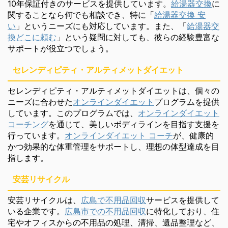
10年保証付きのサービスを提供しています。
給湯器交換
に
関することなら何でも相談でき、特に「
給湯器交換 安
い
」というニーズにも対応しています。また、「
給湯器交
換どこに頼む
」という疑問に対しても、彼らの経験豊富な
サポートが役立つでしょう。
セレンディピティ・アルティメットダイエット
セレンディピティ・アルティメットダイエットは、個々の
ニーズに合わせた
オンラインダイエット
プログラムを提供
しています。このプログラムでは、
オンラインダイエット
コーチング
を通じて、美しいボディラインを目指す支援を
行っています。
オンラインダイエット コーチ
が、健康的
かつ効果的な体重管理をサポートし、理想の体型達成を目
指します。
安芸リサイクル
安芸リサイクルは、
広島で不用品回収
サービスを提供して
いる企業です。
広島市での不用品回収
に特化しており、住
宅やオフィスからの不用品の処理、清掃、遺品整理など、