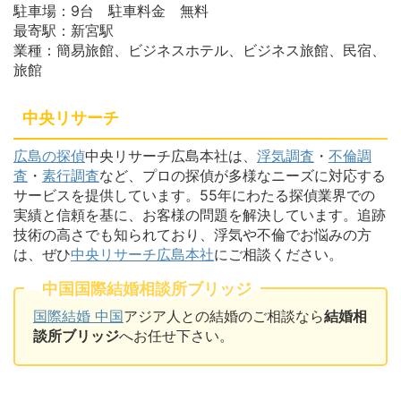
駐車場：9台 駐車料金 無料
最寄駅：新宮駅
業種：簡易旅館、ビジネスホテル、ビジネス旅館、民宿、
旅館
中央リサーチ
広島の探偵
中央リサーチ広島本社は、
浮気調査
・
不倫調
査
・
素行調査
など、プロの探偵が多様なニーズに対応する
サービスを提供しています。55年にわたる探偵業界での
実績と信頼を基に、お客様の問題を解決しています。追跡
技術の高さでも知られており、浮気や不倫でお悩みの方
は、ぜひ
中央リサーチ広島本社
にご相談ください。
中国国際結婚相談所ブリッジ
国際結婚 中国
アジア人との結婚のご相談なら
結婚相
談所ブリッジ
へお任せ下さい。