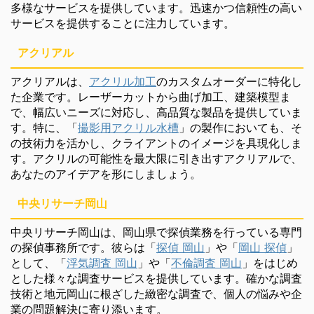
多様なサービスを提供しています。迅速かつ信頼性の高い
サービスを提供することに注力しています。
アクリアル
アクリアルは、
アクリル加工
のカスタムオーダーに特化し
た企業です。レーザーカットから曲げ加工、建築模型ま
で、幅広いニーズに対応し、高品質な製品を提供していま
す。特に、「
撮影用アクリル水槽
」の製作においても、そ
の技術力を活かし、クライアントのイメージを具現化しま
す。アクリルの可能性を最大限に引き出すアクリアルで、
あなたのアイデアを形にしましょう。
中央リサーチ岡山
中央リサーチ岡山は、岡山県で探偵業務を行っている専門
の探偵事務所です。彼らは「
探偵 岡山
」や「
岡山 探偵
」
として、「
浮気調査 岡山
」や「
不倫調査 岡山
」をはじめ
とした様々な調査サービスを提供しています。確かな調査
技術と地元岡山に根ざした緻密な調査で、個人の悩みや企
業の問題解決に寄り添います。