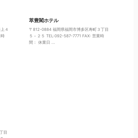
萃豊閣ホテル
隈上４
〒812-0884 福岡県福岡市博多区寿町３丁目
業時
５－２５ TEL:092-587-7771 FAX: 営業時
間： 休業日 ...
１丁目