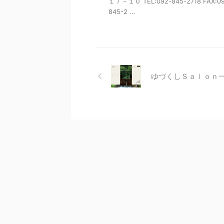
１７－１０ TEL:092-845-2718 FAX:0
845-2 ...
ゆづくしＳａｌｏｎ