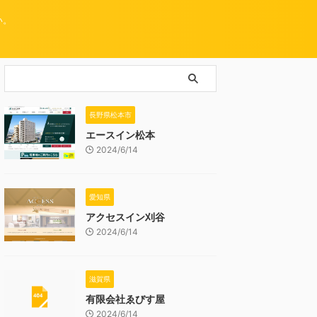
い。
長野県松本市
エースイン松本
2024/6/14
愛知県
アクセスイン刈谷
2024/6/14
滋賀県
有限会社ゑびす屋
2024/6/14