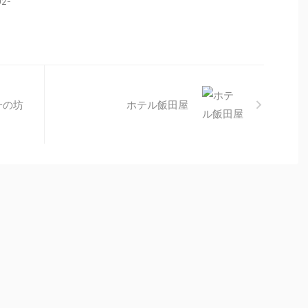
92-
一の坊
ホテル飯田屋