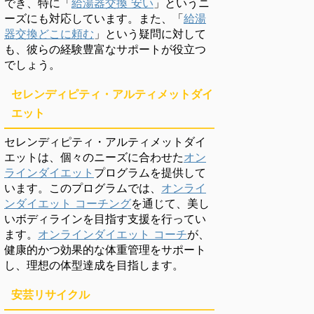
でき、特に「
給湯器交換 安い
」というニ
ーズにも対応しています。また、「
給湯
器交換どこに頼む
」という疑問に対して
も、彼らの経験豊富なサポートが役立つ
でしょう。
セレンディピティ・アルティメットダイ
エット
セレンディピティ・アルティメットダイ
エットは、個々のニーズに合わせた
オン
ラインダイエット
プログラムを提供して
います。このプログラムでは、
オンライ
ンダイエット コーチング
を通じて、美し
いボディラインを目指す支援を行ってい
ます。
オンラインダイエット コーチ
が、
健康的かつ効果的な体重管理をサポート
し、理想の体型達成を目指します。
安芸リサイクル