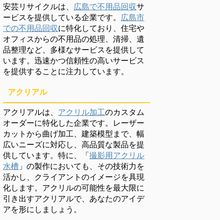
安芸リサイクルは、
広島で不用品回収
サ
ービスを提供している企業です。
広島市
での不用品回収
に特化しており、住宅や
オフィスからの不用品の処理、清掃、遺
品整理など、多様なサービスを提供して
います。迅速かつ信頼性の高いサービス
を提供することに注力しています。
アクリアル
アクリアルは、
アクリル加工
のカスタム
オーダーに特化した企業です。レーザー
カットから曲げ加工、建築模型まで、幅
広いニーズに対応し、高品質な製品を提
供しています。特に、「
撮影用アクリル
水槽
」の製作においても、その技術力を
活かし、クライアントのイメージを具現
化します。アクリルの可能性を最大限に
引き出すアクリアルで、あなたのアイデ
アを形にしましょう。