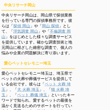
中央リサーチ岡山
中央リサーチ岡山は、岡山県で探偵業務
を行っている専門の探偵事務所です。彼
らは「
探偵 岡山
」や「
岡山 探偵
」とし
て、「
浮気調査 岡山
」や「
不倫調査 岡
山
」をはじめとした様々な調査サービス
を提供しています。確かな調査技術と地
元岡山に根ざした緻密な調査で、個人の
悩みや企業の問題解決に寄り添います。
愛心ペットセレモニー埼玉
愛心ペットセレモニー埼玉は、埼玉県で
ペットの火葬や葬儀サービスを提供して
いる会社です。彼らは「
ペット 火葬 埼
玉
」、「
犬 火葬 埼玉
」、「
猫 火葬 埼
玉
」、「
ペット 葬儀 埼玉
」といったキー
ワードで知られ、愛するペットの最後を
温かく見送るためのサポートを行ってい