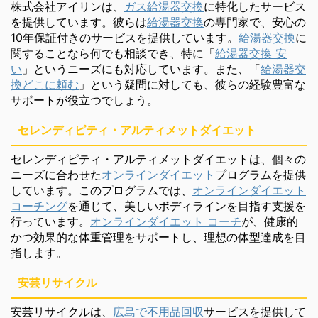
株式会社アイリンは、
ガス給湯器交換
に特化したサービス
を提供しています。彼らは
給湯器交換
の専門家で、安心の
10年保証付きのサービスを提供しています。
給湯器交換
に
関することなら何でも相談でき、特に「
給湯器交換 安
い
」というニーズにも対応しています。また、「
給湯器交
換どこに頼む
」という疑問に対しても、彼らの経験豊富な
サポートが役立つでしょう。
セレンディピティ・アルティメットダイエット
セレンディピティ・アルティメットダイエットは、個々の
ニーズに合わせた
オンラインダイエット
プログラムを提供
しています。このプログラムでは、
オンラインダイエット
コーチング
を通じて、美しいボディラインを目指す支援を
行っています。
オンラインダイエット コーチ
が、健康的
かつ効果的な体重管理をサポートし、理想の体型達成を目
指します。
安芸リサイクル
安芸リサイクルは、
広島で不用品回収
サービスを提供して