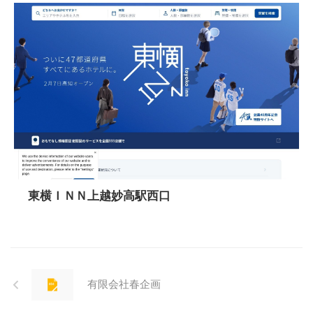
東横ＩＮＮ上越妙高駅西口
有限会社春企画