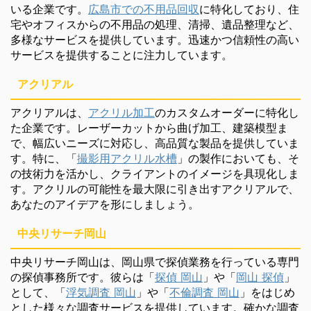
いる企業です。
広島市での不用品回収
に特化しており、住
宅やオフィスからの不用品の処理、清掃、遺品整理など、
多様なサービスを提供しています。迅速かつ信頼性の高い
サービスを提供することに注力しています。
アクリアル
アクリアルは、
アクリル加工
のカスタムオーダーに特化し
た企業です。レーザーカットから曲げ加工、建築模型ま
で、幅広いニーズに対応し、高品質な製品を提供していま
す。特に、「
撮影用アクリル水槽
」の製作においても、そ
の技術力を活かし、クライアントのイメージを具現化しま
す。アクリルの可能性を最大限に引き出すアクリアルで、
あなたのアイデアを形にしましょう。
中央リサーチ岡山
中央リサーチ岡山は、岡山県で探偵業務を行っている専門
の探偵事務所です。彼らは「
探偵 岡山
」や「
岡山 探偵
」
として、「
浮気調査 岡山
」や「
不倫調査 岡山
」をはじめ
とした様々な調査サービスを提供しています。確かな調査