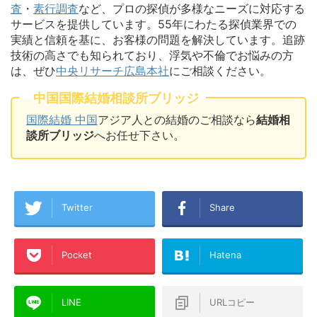
査
・
素行調査
など、プロの探偵が多様なニーズに対応する
サービスを提供しています。55年にわたる探偵業界での
実績と信頼を基に、お客様の問題を解決しています。追跡
技術の高さでも知られており、浮気や不倫でお悩みの方
は、ぜひ
中央リサーチ広島本社
にご相談ください。
中国国際結婚相談所ブリッジ
国際結婚 中国
アジア人との結婚のご相談なら
結婚相
談所ブリッジ
へお任せ下さい。
Twitter
Share
Pocket
Hatena
LINE
URLコピー