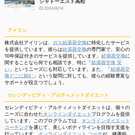
シャトーエスト高松
2024/6/14
アイリン
株式会社アイリンは、
ガス給湯器交換
に特化したサービス
を提供しています。彼らは
給湯器交換
の専門家で、安心の
10年保証付きのサービスを提供しています。
給湯器交換
に
関することなら何でも相談でき、特に「
給湯器交換 安
い
」というニーズにも対応しています。また、「
給湯器交
換どこに頼む
」という疑問に対しても、彼らの経験豊富な
サポートが役立つでしょう。
セレンディピティ・アルティメットダイエット
セレンディピティ・アルティメットダイエットは、個々の
ニーズに合わせた
オンラインダイエット
プログラムを提供
しています。このプログラムでは、
オンラインダイエット
コーチング
を通じて、美しいボディラインを目指す支援を
行っています。
オンラインダイエット コーチ
が、健康的