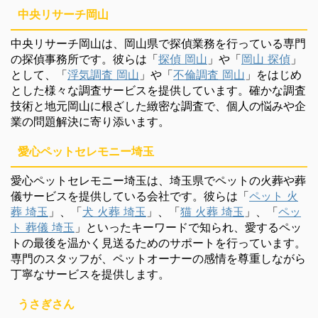
中央リサーチ岡山
中央リサーチ岡山は、岡山県で探偵業務を行っている専門
の探偵事務所です。彼らは「
探偵 岡山
」や「
岡山 探偵
」
として、「
浮気調査 岡山
」や「
不倫調査 岡山
」をはじめ
とした様々な調査サービスを提供しています。確かな調査
技術と地元岡山に根ざした緻密な調査で、個人の悩みや企
業の問題解決に寄り添います。
愛心ペットセレモニー埼玉
愛心ペットセレモニー埼玉は、埼玉県でペットの火葬や葬
儀サービスを提供している会社です。彼らは「
ペット 火
葬 埼玉
」、「
犬 火葬 埼玉
」、「
猫 火葬 埼玉
」、「
ペッ
ト 葬儀 埼玉
」といったキーワードで知られ、愛するペッ
トの最後を温かく見送るためのサポートを行っています。
専門のスタッフが、ペットオーナーの感情を尊重しながら
丁寧なサービスを提供します。
うさぎさん