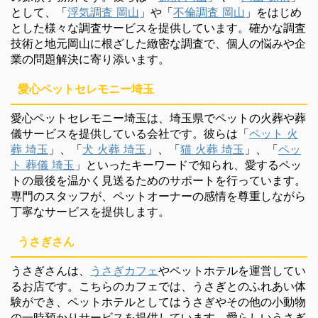
として、「
浮気調査 岡山
」や「
不倫調査 岡山
」をはじめ
とした様々な調査サービスを提供しています。確かな調査
技術と地元岡山に根ざした緻密な調査で、個人の悩みや企
業の問題解決に寄り添います。
愛心ペットセレモニー埼玉
愛心ペットセレモニー埼玉は、埼玉県でペットの火葬や葬
儀サービスを提供している会社です。彼らは「
ペット 火
葬 埼玉
」、「
犬 火葬 埼玉
」、「
猫 火葬 埼玉
」、「
ペッ
ト 葬儀 埼玉
」といったキーワードで知られ、愛するペッ
トの最後を温かく見送るためのサポートを行っています。
専門のスタッフが、ペットオーナーの感情を尊重しながら
丁寧なサービスを提供します。
うさぎさん
うさぎさんは、
うさぎカフェ
やペットホテルを運営してい
るお店です。こちらのカフェでは、うさぎとのふれあい体
験ができ、ペットホテルとしてはうさぎやその他の小動物
の一時預かりサービスを提供しています。愛らしいうさぎ