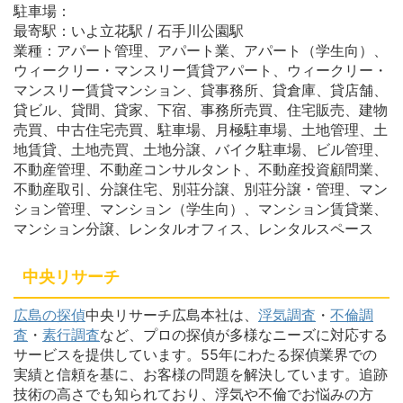
駐車場：
最寄駅：いよ立花駅 / 石手川公園駅
業種：アパート管理、アパート業、アパート（学生向）、
ウィークリー・マンスリー賃貸アパート、ウィークリー・
マンスリー賃貸マンション、貸事務所、貸倉庫、貸店舗、
貸ビル、貸間、貸家、下宿、事務所売買、住宅販売、建物
売買、中古住宅売買、駐車場、月極駐車場、土地管理、土
地賃貸、土地売買、土地分譲、バイク駐車場、ビル管理、
不動産管理、不動産コンサルタント、不動産投資顧問業、
不動産取引、分譲住宅、別荘分譲、別荘分譲・管理、マン
ション管理、マンション（学生向）、マンション賃貸業、
マンション分譲、レンタルオフィス、レンタルスペース
中央リサーチ
広島の探偵
中央リサーチ広島本社は、
浮気調査
・
不倫調
査
・
素行調査
など、プロの探偵が多様なニーズに対応する
サービスを提供しています。55年にわたる探偵業界での
実績と信頼を基に、お客様の問題を解決しています。追跡
技術の高さでも知られており、浮気や不倫でお悩みの方