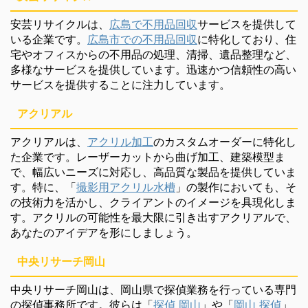
安芸リサイクルは、
広島で不用品回収
サービスを提供して
いる企業です。
広島市での不用品回収
に特化しており、住
宅やオフィスからの不用品の処理、清掃、遺品整理など、
多様なサービスを提供しています。迅速かつ信頼性の高い
サービスを提供することに注力しています。
アクリアル
アクリアルは、
アクリル加工
のカスタムオーダーに特化し
た企業です。レーザーカットから曲げ加工、建築模型ま
で、幅広いニーズに対応し、高品質な製品を提供していま
す。特に、「
撮影用アクリル水槽
」の製作においても、そ
の技術力を活かし、クライアントのイメージを具現化しま
す。アクリルの可能性を最大限に引き出すアクリアルで、
あなたのアイデアを形にしましょう。
中央リサーチ岡山
中央リサーチ岡山は、岡山県で探偵業務を行っている専門
の探偵事務所です。彼らは「
探偵 岡山
」や「
岡山 探偵
」