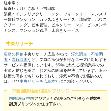
駐車場：
最寄駅：月江寺駅 / 下吉田駅
業種：インテリアクリーニング、ウィークリー・マンスリ
ー賃貸マンション、ガラスふきサービス、清掃業、ハウス
クリーニング、ビル管理、ビルクリーニング、ビルメンテ
ナンス、マンション管理、床磨きサービス
中央リサーチ
広島の探偵
中央リサーチ広島本社は、
浮気調査
・
不倫調
査
・
素行調査
など、プロの探偵が多様なニーズに対応する
サービスを提供しています。55年にわたる探偵業界での
実績と信頼を基に、お客様の問題を解決しています。追跡
技術の高さでも知られており、浮気や不倫でお悩みの方
は、ぜひ
中央リサーチ広島本社
にご相談ください。
中国国際結婚相談所ブリッジ
国際結婚 中国
アジア人との結婚のご相談なら
結婚相
談所ブリッジ
へお任せ下さい。