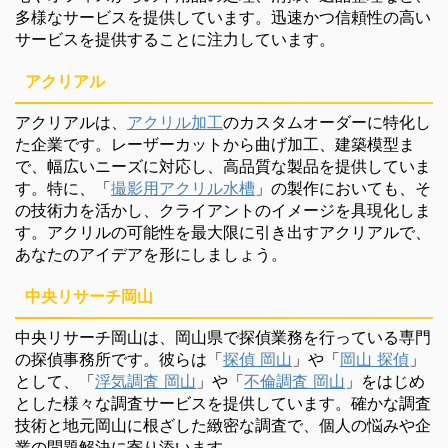
多様なサービスを提供しています。迅速かつ信頼性の高い
サービスを提供することに注力しています。
アクリアル
アクリアルは、
アクリル加工
のカスタムオーダーに特化し
た企業です。レーザーカットから曲げ加工、建築模型ま
で、幅広いニーズに対応し、高品質な製品を提供していま
す。特に、「
撮影用アクリル水槽
」の製作においても、そ
の技術力を活かし、クライアントのイメージを具現化しま
す。アクリルの可能性を最大限に引き出すアクリアルで、
あなたのアイデアを形にしましょう。
中央リサーチ岡山
中央リサーチ岡山は、岡山県で探偵業務を行っている専門
の探偵事務所です。彼らは「
探偵 岡山
」や「
岡山 探偵
」
として、「
浮気調査 岡山
」や「
不倫調査 岡山
」をはじめ
とした様々な調査サービスを提供しています。確かな調査
技術と地元岡山に根ざした緻密な調査で、個人の悩みや企
業の問題解決に寄り添います。