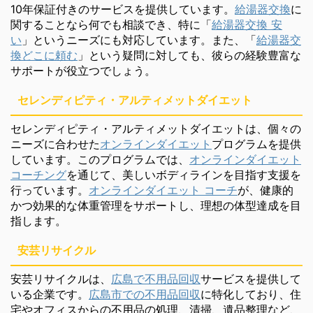
10年保証付きのサービスを提供しています。
給湯器交換
に
関することなら何でも相談でき、特に「
給湯器交換 安
い
」というニーズにも対応しています。また、「
給湯器交
換どこに頼む
」という疑問に対しても、彼らの経験豊富な
サポートが役立つでしょう。
セレンディピティ・アルティメットダイエット
セレンディピティ・アルティメットダイエットは、個々の
ニーズに合わせた
オンラインダイエット
プログラムを提供
しています。このプログラムでは、
オンラインダイエット
コーチング
を通じて、美しいボディラインを目指す支援を
行っています。
オンラインダイエット コーチ
が、健康的
かつ効果的な体重管理をサポートし、理想の体型達成を目
指します。
安芸リサイクル
安芸リサイクルは、
広島で不用品回収
サービスを提供して
いる企業です。
広島市での不用品回収
に特化しており、住
宅やオフィスからの不用品の処理、清掃、遺品整理など、