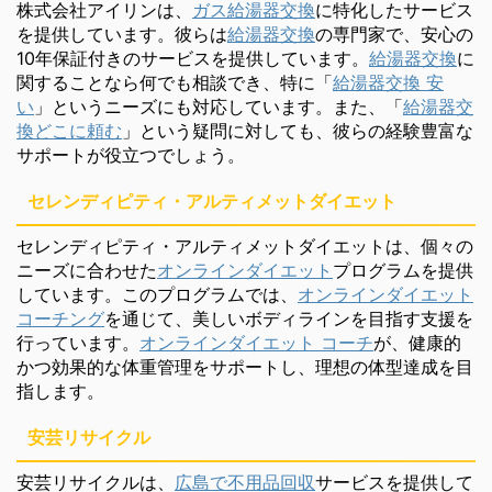
株式会社アイリンは、
ガス給湯器交換
に特化したサービス
を提供しています。彼らは
給湯器交換
の専門家で、安心の
10年保証付きのサービスを提供しています。
給湯器交換
に
関することなら何でも相談でき、特に「
給湯器交換 安
い
」というニーズにも対応しています。また、「
給湯器交
換どこに頼む
」という疑問に対しても、彼らの経験豊富な
サポートが役立つでしょう。
セレンディピティ・アルティメットダイエット
セレンディピティ・アルティメットダイエットは、個々の
ニーズに合わせた
オンラインダイエット
プログラムを提供
しています。このプログラムでは、
オンラインダイエット
コーチング
を通じて、美しいボディラインを目指す支援を
行っています。
オンラインダイエット コーチ
が、健康的
かつ効果的な体重管理をサポートし、理想の体型達成を目
指します。
安芸リサイクル
安芸リサイクルは、
広島で不用品回収
サービスを提供して