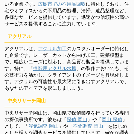
いる企業です。
広島市での不用品回収
に特化しており、住
宅やオフィスからの不用品の処理、清掃、遺品整理など、
多様なサービスを提供しています。迅速かつ信頼性の高い
サービスを提供することに注力しています。
アクリアル
アクリアルは、
アクリル加工
のカスタムオーダーに特化し
た企業です。レーザーカットから曲げ加工、建築模型ま
で、幅広いニーズに対応し、高品質な製品を提供していま
す。特に、「
撮影用アクリル水槽
」の製作においても、そ
の技術力を活かし、クライアントのイメージを具現化しま
す。アクリルの可能性を最大限に引き出すアクリアルで、
あなたのアイデアを形にしましょう。
中央リサーチ岡山
中央リサーチ岡山は、岡山県で探偵業務を行っている専門
の探偵事務所です。彼らは「
探偵 岡山
」や「
岡山 探偵
」
として、「
浮気調査 岡山
」や「
不倫調査 岡山
」をはじめ
とした様々な調査サービスを提供しています。確かな調査