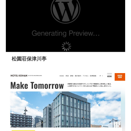
松園荘保津川亭