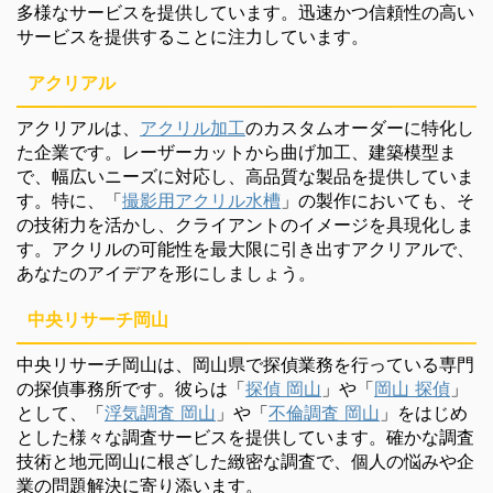
多様なサービスを提供しています。迅速かつ信頼性の高い
サービスを提供することに注力しています。
アクリアル
アクリアルは、
アクリル加工
のカスタムオーダーに特化し
た企業です。レーザーカットから曲げ加工、建築模型ま
で、幅広いニーズに対応し、高品質な製品を提供していま
す。特に、「
撮影用アクリル水槽
」の製作においても、そ
の技術力を活かし、クライアントのイメージを具現化しま
す。アクリルの可能性を最大限に引き出すアクリアルで、
あなたのアイデアを形にしましょう。
中央リサーチ岡山
中央リサーチ岡山は、岡山県で探偵業務を行っている専門
の探偵事務所です。彼らは「
探偵 岡山
」や「
岡山 探偵
」
として、「
浮気調査 岡山
」や「
不倫調査 岡山
」をはじめ
とした様々な調査サービスを提供しています。確かな調査
技術と地元岡山に根ざした緻密な調査で、個人の悩みや企
業の問題解決に寄り添います。