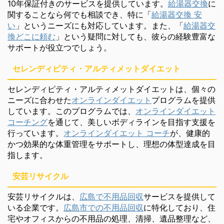
10年保証付きのサービスを提供しています。
給湯器交換
に
関することなら何でも相談でき、特に「
給湯器交換 安
い
」というニーズにも対応しています。また、「
給湯器交
換どこに頼む
」という疑問に対しても、彼らの経験豊富な
サポートが役立つでしょう。
セレンディピティ・アルティメットダイエット
セレンディピティ・アルティメットダイエットは、個々の
ニーズに合わせた
オンラインダイエット
プログラムを提供
しています。このプログラムでは、
オンラインダイエット
コーチング
を通じて、美しいボディラインを目指す支援を
行っています。
オンラインダイエット コーチ
が、健康的
かつ効果的な体重管理をサポートし、理想の体型達成を目
指します。
安芸リサイクル
安芸リサイクルは、
広島で不用品回収
サービスを提供して
いる企業です。
広島市での不用品回収
に特化しており、住
宅やオフィスからの不用品の処理、清掃、遺品整理など、