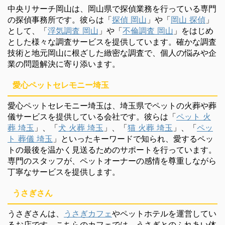
中央リサーチ岡山は、岡山県で探偵業務を行っている専門
の探偵事務所です。彼らは「
探偵 岡山
」や「
岡山 探偵
」
として、「
浮気調査 岡山
」や「
不倫調査 岡山
」をはじめ
とした様々な調査サービスを提供しています。確かな調査
技術と地元岡山に根ざした緻密な調査で、個人の悩みや企
業の問題解決に寄り添います。
愛心ペットセレモニー埼玉
愛心ペットセレモニー埼玉は、埼玉県でペットの火葬や葬
儀サービスを提供している会社です。彼らは「
ペット 火
葬 埼玉
」、「
犬 火葬 埼玉
」、「
猫 火葬 埼玉
」、「
ペッ
ト 葬儀 埼玉
」といったキーワードで知られ、愛するペッ
トの最後を温かく見送るためのサポートを行っています。
専門のスタッフが、ペットオーナーの感情を尊重しながら
丁寧なサービスを提供します。
うさぎさん
うさぎさんは、
うさぎカフェ
やペットホテルを運営してい
るお店です。こちらのカフェでは、うさぎとのふれあい体