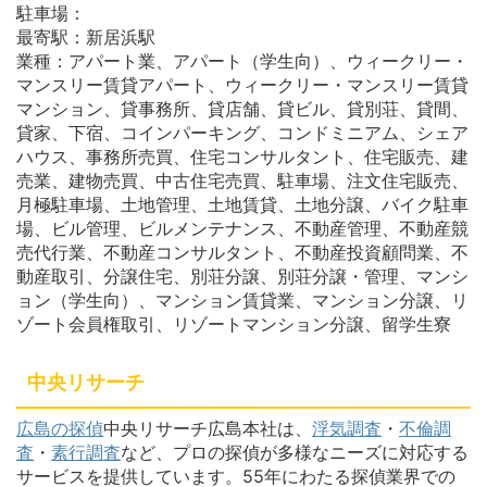
駐車場：
最寄駅：新居浜駅
業種：アパート業、アパート（学生向）、ウィークリー・
マンスリー賃貸アパート、ウィークリー・マンスリー賃貸
マンション、貸事務所、貸店舗、貸ビル、貸別荘、貸間、
貸家、下宿、コインパーキング、コンドミニアム、シェア
ハウス、事務所売買、住宅コンサルタント、住宅販売、建
売業、建物売買、中古住宅売買、駐車場、注文住宅販売、
月極駐車場、土地管理、土地賃貸、土地分譲、バイク駐車
場、ビル管理、ビルメンテナンス、不動産管理、不動産競
売代行業、不動産コンサルタント、不動産投資顧問業、不
動産取引、分譲住宅、別荘分譲、別荘分譲・管理、マンシ
ョン（学生向）、マンション賃貸業、マンション分譲、リ
ゾート会員権取引、リゾートマンション分譲、留学生寮
中央リサーチ
広島の探偵
中央リサーチ広島本社は、
浮気調査
・
不倫調
査
・
素行調査
など、プロの探偵が多様なニーズに対応する
サービスを提供しています。55年にわたる探偵業界での