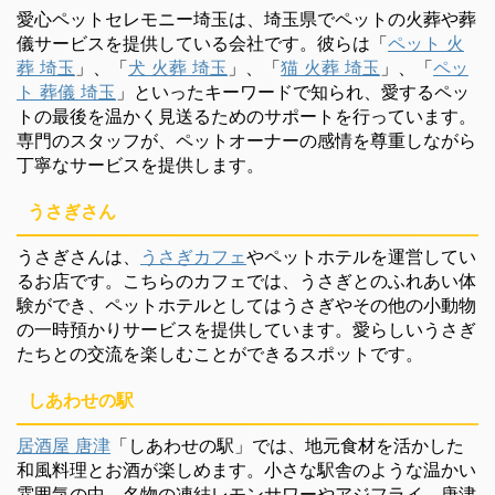
愛心ペットセレモニー埼玉は、埼玉県でペットの火葬や葬
儀サービスを提供している会社です。彼らは「
ペット 火
葬 埼玉
」、「
犬 火葬 埼玉
」、「
猫 火葬 埼玉
」、「
ペッ
ト 葬儀 埼玉
」といったキーワードで知られ、愛するペッ
トの最後を温かく見送るためのサポートを行っています。
専門のスタッフが、ペットオーナーの感情を尊重しながら
丁寧なサービスを提供します。
うさぎさん
うさぎさんは、
うさぎカフェ
やペットホテルを運営してい
るお店です。こちらのカフェでは、うさぎとのふれあい体
験ができ、ペットホテルとしてはうさぎやその他の小動物
の一時預かりサービスを提供しています。愛らしいうさぎ
たちとの交流を楽しむことができるスポットです。
しあわせの駅
居酒屋 唐津
「しあわせの駅」では、地元食材を活かした
和風料理とお酒が楽しめます。小さな駅舎のような温かい
雰囲気の中、名物の凍結レモンサワーやアジフライ、唐津