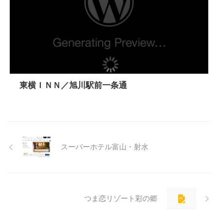
東横ＩＮＮ／旭川駅前一条通
スーパーホテル富山・射水
つま恋リゾート彩の郷