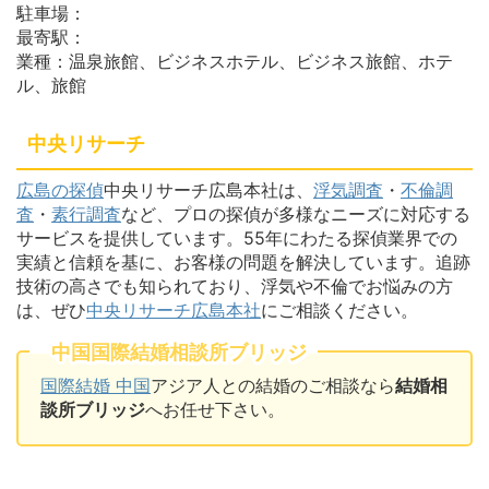
駐車場：
最寄駅：
業種：温泉旅館、ビジネスホテル、ビジネス旅館、ホテ
ル、旅館
中央リサーチ
広島の探偵
中央リサーチ広島本社は、
浮気調査
・
不倫調
査
・
素行調査
など、プロの探偵が多様なニーズに対応する
サービスを提供しています。55年にわたる探偵業界での
実績と信頼を基に、お客様の問題を解決しています。追跡
技術の高さでも知られており、浮気や不倫でお悩みの方
は、ぜひ
中央リサーチ広島本社
にご相談ください。
中国国際結婚相談所ブリッジ
国際結婚 中国
アジア人との結婚のご相談なら
結婚相
談所ブリッジ
へお任せ下さい。