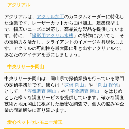
アクリアル
アクリアルは、
アクリル加工
のカスタムオーダーに特化し
た企業です。レーザーカットから曲げ加工、建築模型ま
で、幅広いニーズに対応し、高品質な製品を提供していま
す。特に、「
撮影用アクリル水槽
」の製作においても、そ
の技術力を活かし、クライアントのイメージを具現化しま
す。アクリルの可能性を最大限に引き出すアクリアルで、
あなたのアイデアを形にしましょう。
中央リサーチ岡山
中央リサーチ岡山は、岡山県で探偵業務を行っている専門
の探偵事務所です。彼らは「
探偵 岡山
」や「
岡山 探偵
」
として、「
浮気調査 岡山
」や「
不倫調査 岡山
」をはじめ
とした様々な調査サービスを提供しています。確かな調査
技術と地元岡山に根ざした緻密な調査で、個人の悩みや企
業の問題解決に寄り添います。
愛心ペットセレモニー埼玉