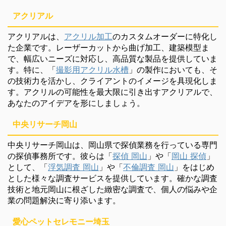
アクリアル
アクリアルは、
アクリル加工
のカスタムオーダーに特化し
た企業です。レーザーカットから曲げ加工、建築模型ま
で、幅広いニーズに対応し、高品質な製品を提供していま
す。特に、「
撮影用アクリル水槽
」の製作においても、そ
の技術力を活かし、クライアントのイメージを具現化しま
す。アクリルの可能性を最大限に引き出すアクリアルで、
あなたのアイデアを形にしましょう。
中央リサーチ岡山
中央リサーチ岡山は、岡山県で探偵業務を行っている専門
の探偵事務所です。彼らは「
探偵 岡山
」や「
岡山 探偵
」
として、「
浮気調査 岡山
」や「
不倫調査 岡山
」をはじめ
とした様々な調査サービスを提供しています。確かな調査
技術と地元岡山に根ざした緻密な調査で、個人の悩みや企
業の問題解決に寄り添います。
愛心ペットセレモニー埼玉