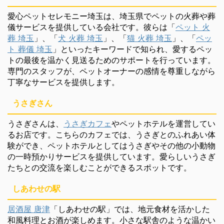
愛心ペットセレモニー埼玉は、埼玉県でペットの火葬や葬
儀サービスを提供している会社です。彼らは「
ペット 火
葬 埼玉
」、「
犬 火葬 埼玉
」、「
猫 火葬 埼玉
」、「
ペッ
ト 葬儀 埼玉
」といったキーワードで知られ、愛するペッ
トの最後を温かく見送るためのサポートを行っています。
専門のスタッフが、ペットオーナーの感情を尊重しながら
丁寧なサービスを提供します。
うさぎさん
うさぎさんは、
うさぎカフェ
やペットホテルを運営してい
るお店です。こちらのカフェでは、うさぎとのふれあい体
験ができ、ペットホテルとしてはうさぎやその他の小動物
の一時預かりサービスを提供しています。愛らしいうさぎ
たちとの交流を楽しむことができるスポットです。
しあわせの駅
居酒屋 唐津
「しあわせの駅」では、地元食材を活かした
和風料理とお酒が楽しめます。小さな駅舎のような温かい