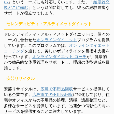
い
」というニーズにも対応しています。また、「
給湯器交
換どこに頼む
」という疑問に対しても、彼らの経験豊富な
サポートが役立つでしょう。
セレンディピティ・アルティメットダイエット
セレンディピティ・アルティメットダイエットは、個々の
ニーズに合わせた
オンラインダイエット
プログラムを提供
しています。このプログラムでは、
オンラインダイエット
コーチング
を通じて、美しいボディラインを目指す支援を
行っています。
オンラインダイエット コーチ
が、健康的
かつ効果的な体重管理をサポートし、理想の体型達成を目
指します。
安芸リサイクル
安芸リサイクルは、
広島で不用品回収
サービスを提供して
いる企業です。
広島市での不用品回収
に特化しており、住
宅やオフィスからの不用品の処理、清掃、遺品整理など、
多様なサービスを提供しています。迅速かつ信頼性の高い
サービスを提供することに注力しています。