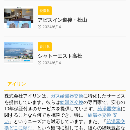
愛媛県
アビスイン道後・松山
2024/6/14
香川県
シャトーエスト高松
2024/6/14
アイリン
株式会社アイリンは、
ガス給湯器交換
に特化したサービス
を提供しています。彼らは
給湯器交換
の専門家で、安心の
10年保証付きのサービスを提供しています。
給湯器交換
に
関することなら何でも相談でき、特に「
給湯器交換 安
い
」というニーズにも対応しています。また、「
給湯器交
換どこに頼む
」という疑問に対しても、彼らの経験豊富な