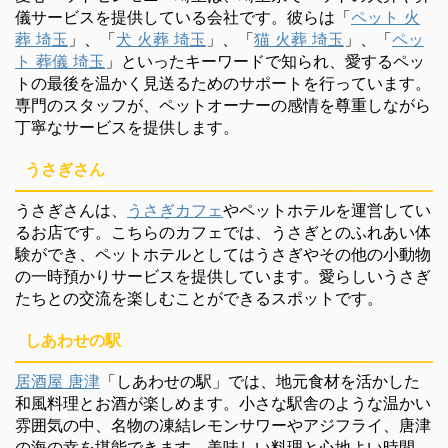
儀サービスを提供している会社です。彼らは「
ペット 火
葬 埼玉
」、「
犬 火葬 埼玉
」、「
猫 火葬 埼玉
」、「
ペッ
ト 葬儀 埼玉
」といったキーワードで知られ、愛するペッ
トの最後を温かく見送るためのサポートを行っています。
専門のスタッフが、ペットオーナーの感情を尊重しながら
丁寧なサービスを提供します。
うさぎさん
うさぎさんは、
うさぎカフェ
やペットホテルを運営してい
るお店です。こちらのカフェでは、うさぎとのふれあい体
験ができ、ペットホテルとしてはうさぎやその他の小動物
の一時預かりサービスを提供しています。愛らしいうさぎ
たちとの交流を楽しむことができるスポットです。
しあわせの駅
居酒屋 唐津
「しあわせの駅」では、地元食材を活かした
和風料理とお酒が楽しめます。小さな駅舎のような温かい
雰囲気の中、名物の凍結レモンサワーやアジフライ、唐津
の海の幸を堪能できます。美味しい料理と心地よい時間