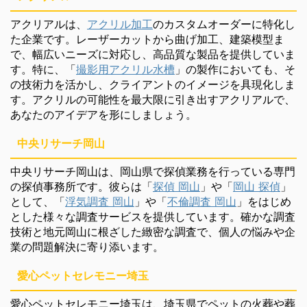
アクリアルは、
アクリル加工
のカスタムオーダーに特化し
た企業です。レーザーカットから曲げ加工、建築模型ま
で、幅広いニーズに対応し、高品質な製品を提供していま
す。特に、「
撮影用アクリル水槽
」の製作においても、そ
の技術力を活かし、クライアントのイメージを具現化しま
す。アクリルの可能性を最大限に引き出すアクリアルで、
あなたのアイデアを形にしましょう。
中央リサーチ岡山
中央リサーチ岡山は、岡山県で探偵業務を行っている専門
の探偵事務所です。彼らは「
探偵 岡山
」や「
岡山 探偵
」
として、「
浮気調査 岡山
」や「
不倫調査 岡山
」をはじめ
とした様々な調査サービスを提供しています。確かな調査
技術と地元岡山に根ざした緻密な調査で、個人の悩みや企
業の問題解決に寄り添います。
愛心ペットセレモニー埼玉
愛心ペットセレモニー埼玉は、埼玉県でペットの火葬や葬