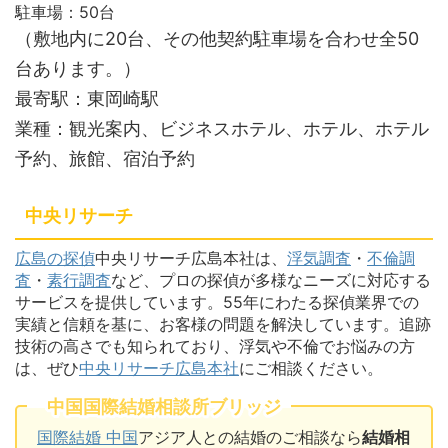
駐車場：50台
（敷地内に20台、その他契約駐車場を合わせ全50
台あります。）
最寄駅：東岡崎駅
業種：観光案内、ビジネスホテル、ホテル、ホテル
予約、旅館、宿泊予約
中央リサーチ
広島の探偵
中央リサーチ広島本社は、
浮気調査
・
不倫調
査
・
素行調査
など、プロの探偵が多様なニーズに対応する
サービスを提供しています。55年にわたる探偵業界での
実績と信頼を基に、お客様の問題を解決しています。追跡
技術の高さでも知られており、浮気や不倫でお悩みの方
は、ぜひ
中央リサーチ広島本社
にご相談ください。
中国国際結婚相談所ブリッジ
国際結婚 中国
アジア人との結婚のご相談なら
結婚相