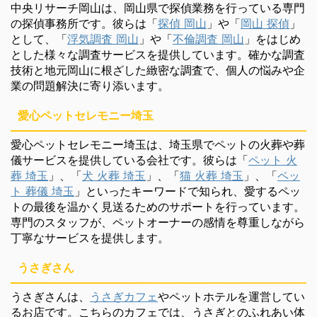
中央リサーチ岡山は、岡山県で探偵業務を行っている専門
の探偵事務所です。彼らは「
探偵 岡山
」や「
岡山 探偵
」
として、「
浮気調査 岡山
」や「
不倫調査 岡山
」をはじめ
とした様々な調査サービスを提供しています。確かな調査
技術と地元岡山に根ざした緻密な調査で、個人の悩みや企
業の問題解決に寄り添います。
愛心ペットセレモニー埼玉
愛心ペットセレモニー埼玉は、埼玉県でペットの火葬や葬
儀サービスを提供している会社です。彼らは「
ペット 火
葬 埼玉
」、「
犬 火葬 埼玉
」、「
猫 火葬 埼玉
」、「
ペッ
ト 葬儀 埼玉
」といったキーワードで知られ、愛するペッ
トの最後を温かく見送るためのサポートを行っています。
専門のスタッフが、ペットオーナーの感情を尊重しながら
丁寧なサービスを提供します。
うさぎさん
うさぎさんは、
うさぎカフェ
やペットホテルを運営してい
るお店です。こちらのカフェでは、うさぎとのふれあい体