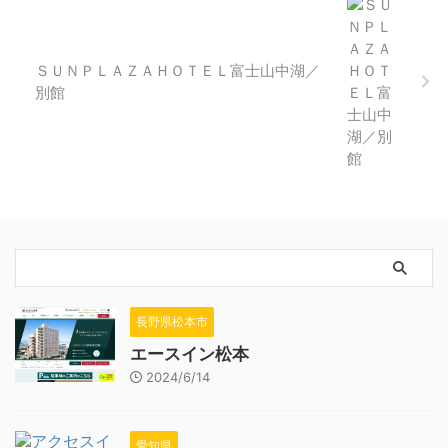
ＳＵＮＰＬＡＺＡＨＯＴＥＬ富士山中湖／
別館
長野県松本市
エースイン松本
2024/6/14
愛知県