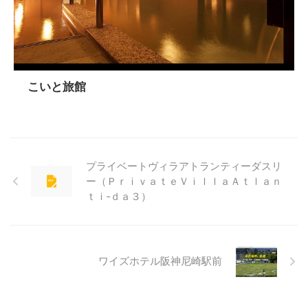
こいと旅館
プライベートヴィラアトランティーダスリ
ー（ＰｒｉｖａｔｅＶｉｌｌａＡｔｌａｎ
ｔｉ‐ｄａ３）
ワイズホテル阪神尼崎駅前