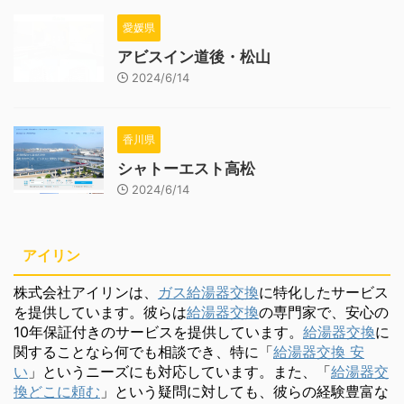
愛媛県
アビスイン道後・松山
2024/6/14
香川県
シャトーエスト高松
2024/6/14
アイリン
株式会社アイリンは、
ガス給湯器交換
に特化したサービス
を提供しています。彼らは
給湯器交換
の専門家で、安心の
10年保証付きのサービスを提供しています。
給湯器交換
に
関することなら何でも相談でき、特に「
給湯器交換 安
い
」というニーズにも対応しています。また、「
給湯器交
換どこに頼む
」という疑問に対しても、彼らの経験豊富な