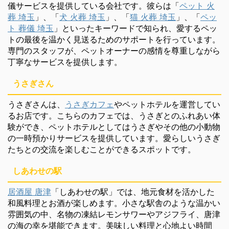
儀サービスを提供している会社です。彼らは「
ペット 火
葬 埼玉
」、「
犬 火葬 埼玉
」、「
猫 火葬 埼玉
」、「
ペッ
ト 葬儀 埼玉
」といったキーワードで知られ、愛するペッ
トの最後を温かく見送るためのサポートを行っています。
専門のスタッフが、ペットオーナーの感情を尊重しながら
丁寧なサービスを提供します。
うさぎさん
うさぎさんは、
うさぎカフェ
やペットホテルを運営してい
るお店です。こちらのカフェでは、うさぎとのふれあい体
験ができ、ペットホテルとしてはうさぎやその他の小動物
の一時預かりサービスを提供しています。愛らしいうさぎ
たちとの交流を楽しむことができるスポットです。
しあわせの駅
居酒屋 唐津
「しあわせの駅」では、地元食材を活かした
和風料理とお酒が楽しめます。小さな駅舎のような温かい
雰囲気の中、名物の凍結レモンサワーやアジフライ、唐津
の海の幸を堪能できます。美味しい料理と心地よい時間