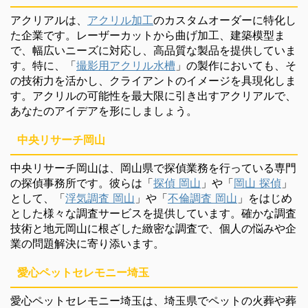
アクリアルは、
アクリル加工
のカスタムオーダーに特化し
た企業です。レーザーカットから曲げ加工、建築模型ま
で、幅広いニーズに対応し、高品質な製品を提供していま
す。特に、「
撮影用アクリル水槽
」の製作においても、そ
の技術力を活かし、クライアントのイメージを具現化しま
す。アクリルの可能性を最大限に引き出すアクリアルで、
あなたのアイデアを形にしましょう。
中央リサーチ岡山
中央リサーチ岡山は、岡山県で探偵業務を行っている専門
の探偵事務所です。彼らは「
探偵 岡山
」や「
岡山 探偵
」
として、「
浮気調査 岡山
」や「
不倫調査 岡山
」をはじめ
とした様々な調査サービスを提供しています。確かな調査
技術と地元岡山に根ざした緻密な調査で、個人の悩みや企
業の問題解決に寄り添います。
愛心ペットセレモニー埼玉
愛心ペットセレモニー埼玉は、埼玉県でペットの火葬や葬