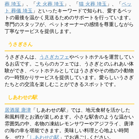
葬 埼玉
」、「
犬 火葬 埼玉
」、「
猫 火葬 埼玉
」、「
ペッ
ト 葬儀 埼玉
」といったキーワードで知られ、愛するペッ
トの最後を温かく見送るためのサポートを行っています。
専門のスタッフが、ペットオーナーの感情を尊重しながら
丁寧なサービスを提供します。
うさぎさん
うさぎさんは、
うさぎカフェ
やペットホテルを運営してい
るお店です。こちらのカフェでは、うさぎとのふれあい体
験ができ、ペットホテルとしてはうさぎやその他の小動物
の一時預かりサービスを提供しています。愛らしいうさぎ
たちとの交流を楽しむことができるスポットです。
しあわせの駅
居酒屋 唐津
「しあわせの駅」では、地元食材を活かした
和風料理とお酒が楽しめます。小さな駅舎のような温かい
雰囲気の中、名物の凍結レモンサワーやアジフライ、唐津
の海の幸を堪能できます。美味しい料理と心地よい時間
を、ぜひ「
しあわせの駅
」でお過ごしください。