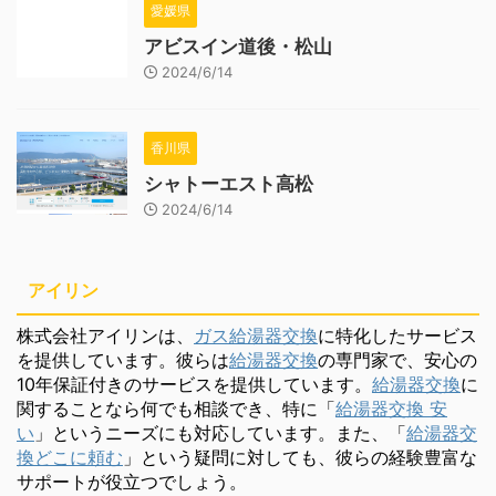
愛媛県
アビスイン道後・松山
2024/6/14
香川県
シャトーエスト高松
2024/6/14
アイリン
株式会社アイリンは、
ガス給湯器交換
に特化したサービス
を提供しています。彼らは
給湯器交換
の専門家で、安心の
10年保証付きのサービスを提供しています。
給湯器交換
に
関することなら何でも相談でき、特に「
給湯器交換 安
い
」というニーズにも対応しています。また、「
給湯器交
換どこに頼む
」という疑問に対しても、彼らの経験豊富な
サポートが役立つでしょう。