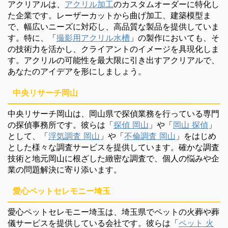
アクリアルは、
アクリル加工
のカスタムオーダーに特化し
た企業です。レーザーカットから曲げ加工、建築模型ま
で、幅広いニーズに対応し、高品質な製品を提供していま
す。特に、「
撮影用アクリル水槽
」の製作においても、そ
の技術力を活かし、クライアントのイメージを具現化しま
す。アクリルの可能性を最大限に引き出すアクリアルで、
あなたのアイデアを形にしましょう。
中央リサーチ岡山
中央リサーチ岡山は、岡山県で探偵業務を行っている専門
の探偵事務所です。彼らは「
探偵 岡山
」や「
岡山 探偵
」
として、「
浮気調査 岡山
」や「
不倫調査 岡山
」をはじめ
とした様々な調査サービスを提供しています。確かな調査
技術と地元岡山に根ざした緻密な調査で、個人の悩みや企
業の問題解決に寄り添います。
愛心ペットセレモニー埼玉
愛心ペットセレモニー埼玉は、埼玉県でペットの火葬や葬
儀サービスを提供している会社です。彼らは「
ペット 火