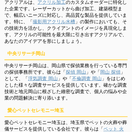
アクリアルは、
アクリル加工
のカスタムオーダーに特化し
た企業です。レーザーカットから曲げ加工、建築模型ま
で、幅広いニーズに対応し、高品質な製品を提供していま
す。特に、「
撮影用アクリル水槽
」の製作においても、そ
の技術力を活かし、クライアントのイメージを具現化しま
す。アクリルの可能性を最大限に引き出すアクリアルで、
あなたのアイデアを形にしましょう。
中央リサーチ岡山
中央リサーチ岡山は、岡山県で探偵業務を行っている専門
の探偵事務所です。彼らは「
探偵 岡山
」や「
岡山 探偵
」
として、「
浮気調査 岡山
」や「
不倫調査 岡山
」をはじめ
とした様々な調査サービスを提供しています。確かな調査
技術と地元岡山に根ざした緻密な調査で、個人の悩みや企
業の問題解決に寄り添います。
愛心ペットセレモニー埼玉
愛心ペットセレモニー埼玉は、埼玉県でペットの火葬や葬
儀サービスを提供している会社です。彼らは「
ペット 火