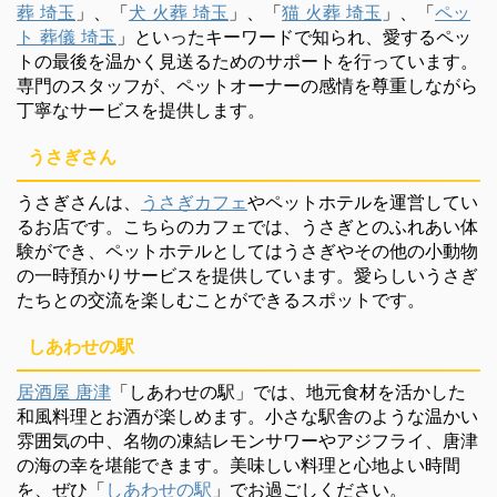
葬 埼玉
」、「
犬 火葬 埼玉
」、「
猫 火葬 埼玉
」、「
ペッ
ト 葬儀 埼玉
」といったキーワードで知られ、愛するペッ
トの最後を温かく見送るためのサポートを行っています。
専門のスタッフが、ペットオーナーの感情を尊重しながら
丁寧なサービスを提供します。
うさぎさん
うさぎさんは、
うさぎカフェ
やペットホテルを運営してい
るお店です。こちらのカフェでは、うさぎとのふれあい体
験ができ、ペットホテルとしてはうさぎやその他の小動物
の一時預かりサービスを提供しています。愛らしいうさぎ
たちとの交流を楽しむことができるスポットです。
しあわせの駅
居酒屋 唐津
「しあわせの駅」では、地元食材を活かした
和風料理とお酒が楽しめます。小さな駅舎のような温かい
雰囲気の中、名物の凍結レモンサワーやアジフライ、唐津
の海の幸を堪能できます。美味しい料理と心地よい時間
を、ぜひ「
しあわせの駅
」でお過ごしください。