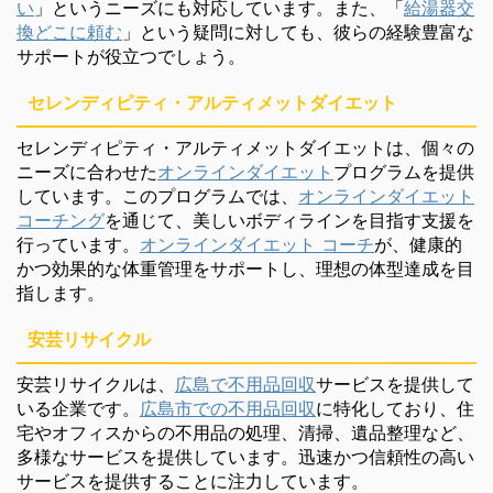
い
」というニーズにも対応しています。また、「
給湯器交
換どこに頼む
」という疑問に対しても、彼らの経験豊富な
サポートが役立つでしょう。
セレンディピティ・アルティメットダイエット
セレンディピティ・アルティメットダイエットは、個々の
ニーズに合わせた
オンラインダイエット
プログラムを提供
しています。このプログラムでは、
オンラインダイエット
コーチング
を通じて、美しいボディラインを目指す支援を
行っています。
オンラインダイエット コーチ
が、健康的
かつ効果的な体重管理をサポートし、理想の体型達成を目
指します。
安芸リサイクル
安芸リサイクルは、
広島で不用品回収
サービスを提供して
いる企業です。
広島市での不用品回収
に特化しており、住
宅やオフィスからの不用品の処理、清掃、遺品整理など、
多様なサービスを提供しています。迅速かつ信頼性の高い
サービスを提供することに注力しています。