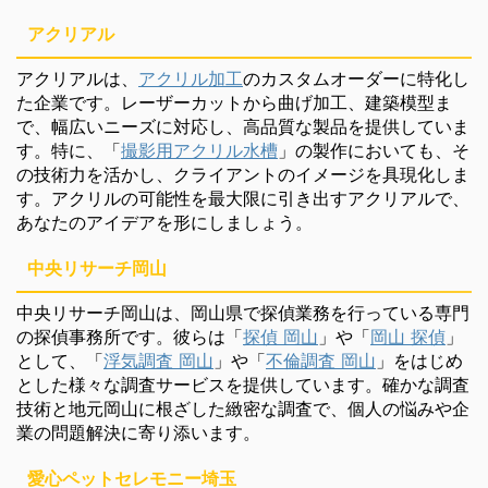
アクリアル
アクリアルは、
アクリル加工
のカスタムオーダーに特化し
た企業です。レーザーカットから曲げ加工、建築模型ま
で、幅広いニーズに対応し、高品質な製品を提供していま
す。特に、「
撮影用アクリル水槽
」の製作においても、そ
の技術力を活かし、クライアントのイメージを具現化しま
す。アクリルの可能性を最大限に引き出すアクリアルで、
あなたのアイデアを形にしましょう。
中央リサーチ岡山
中央リサーチ岡山は、岡山県で探偵業務を行っている専門
の探偵事務所です。彼らは「
探偵 岡山
」や「
岡山 探偵
」
として、「
浮気調査 岡山
」や「
不倫調査 岡山
」をはじめ
とした様々な調査サービスを提供しています。確かな調査
技術と地元岡山に根ざした緻密な調査で、個人の悩みや企
業の問題解決に寄り添います。
愛心ペットセレモニー埼玉