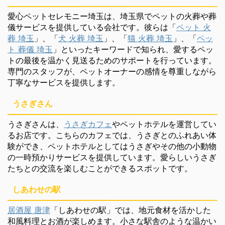
愛心ペットセレモニー埼玉は、埼玉県でペットの火葬や葬
儀サービスを提供している会社です。彼らは「
ペット 火
葬 埼玉
」、「
犬 火葬 埼玉
」、「
猫 火葬 埼玉
」、「
ペッ
ト 葬儀 埼玉
」といったキーワードで知られ、愛するペッ
トの最後を温かく見送るためのサポートを行っています。
専門のスタッフが、ペットオーナーの感情を尊重しながら
丁寧なサービスを提供します。
うさぎさん
うさぎさんは、
うさぎカフェ
やペットホテルを運営してい
るお店です。こちらのカフェでは、うさぎとのふれあい体
験ができ、ペットホテルとしてはうさぎやその他の小動物
の一時預かりサービスを提供しています。愛らしいうさぎ
たちとの交流を楽しむことができるスポットです。
しあわせの駅
居酒屋 唐津
「しあわせの駅」では、地元食材を活かした
和風料理とお酒が楽しめます。小さな駅舎のような温かい