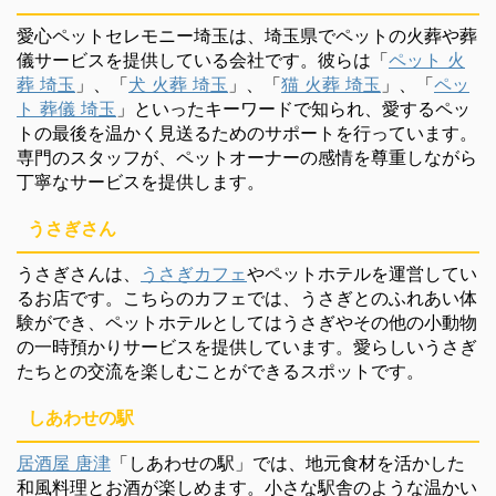
愛心ペットセレモニー埼玉は、埼玉県でペットの火葬や葬
儀サービスを提供している会社です。彼らは「
ペット 火
葬 埼玉
」、「
犬 火葬 埼玉
」、「
猫 火葬 埼玉
」、「
ペッ
ト 葬儀 埼玉
」といったキーワードで知られ、愛するペッ
トの最後を温かく見送るためのサポートを行っています。
専門のスタッフが、ペットオーナーの感情を尊重しながら
丁寧なサービスを提供します。
うさぎさん
うさぎさんは、
うさぎカフェ
やペットホテルを運営してい
るお店です。こちらのカフェでは、うさぎとのふれあい体
験ができ、ペットホテルとしてはうさぎやその他の小動物
の一時預かりサービスを提供しています。愛らしいうさぎ
たちとの交流を楽しむことができるスポットです。
しあわせの駅
居酒屋 唐津
「しあわせの駅」では、地元食材を活かした
和風料理とお酒が楽しめます。小さな駅舎のような温かい