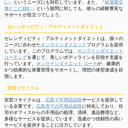
い
」というニーズにも対応しています。また、「
給湯器交
換どこに頼む
」という疑問に対しても、彼らの経験豊富な
サポートが役立つでしょう。
セレンディピティ・アルティメットダイエット
セレンディピティ・アルティメットダイエットは、個々の
ニーズに合わせた
オンラインダイエット
プログラムを提供
しています。このプログラムでは、
オンラインダイエット
コーチング
を通じて、美しいボディラインを目指す支援を
行っています。
オンラインダイエット コーチ
が、健康的
かつ効果的な体重管理をサポートし、理想の体型達成を目
指します。
安芸リサイクル
安芸リサイクルは、
広島で不用品回収
サービスを提供して
いる企業です。
広島市での不用品回収
に特化しており、住
宅やオフィスからの不用品の処理、清掃、遺品整理など、
多様なサービスを提供しています。迅速かつ信頼性の高い
サービスを提供することに注力しています。