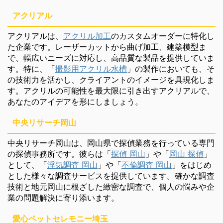
アクリアル
アクリアルは、
アクリル加工
のカスタムオーダーに特化し
た企業です。レーザーカットから曲げ加工、建築模型ま
で、幅広いニーズに対応し、高品質な製品を提供していま
す。特に、「
撮影用アクリル水槽
」の製作においても、そ
の技術力を活かし、クライアントのイメージを具現化しま
す。アクリルの可能性を最大限に引き出すアクリアルで、
あなたのアイデアを形にしましょう。
中央リサーチ岡山
中央リサーチ岡山は、岡山県で探偵業務を行っている専門
の探偵事務所です。彼らは「
探偵 岡山
」や「
岡山 探偵
」
として、「
浮気調査 岡山
」や「
不倫調査 岡山
」をはじめ
とした様々な調査サービスを提供しています。確かな調査
技術と地元岡山に根ざした緻密な調査で、個人の悩みや企
業の問題解決に寄り添います。
愛心ペットセレモニー埼玉