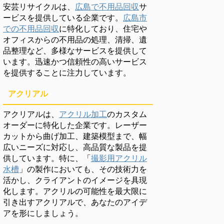
安芸リサイクルは、
広島で不用品回収
サ
ービスを提供している企業です。
広島市
での不用品回収
に特化しており、住宅や
オフィスからの不用品の処理、清掃、遺
品整理など、多様なサービスを提供して
います。迅速かつ信頼性の高いサービス
を提供することに注力しています。
アクリアル
アクリアルは、
アクリル加工
のカスタム
オーダーに特化した企業です。レーザー
カットから曲げ加工、建築模型まで、幅
広いニーズに対応し、高品質な製品を提
供しています。特に、「
撮影用アクリル
水槽
」の製作においても、その技術力を
活かし、クライアントのイメージを具現
化します。アクリルの可能性を最大限に
引き出すアクリアルで、あなたのアイデ
アを形にしましょう。