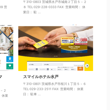
５
〒310-0803 茨城県水戸市城南２丁目５－２
09 営
８ TEL:029-228-0333 FAX: 営業時間： 休
業日： 駐 ...
マ
スマイルホテル水戸
〒310-0801 茨城県水戸市桜川１丁目５－６
TEL:029-233-2511 FAX: 営業時間： 休業
４－２
日： 駐車 ...
： 休業