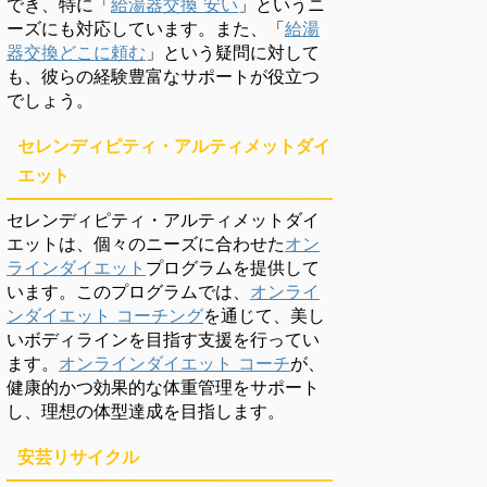
でき、特に「
給湯器交換 安い
」というニ
ーズにも対応しています。また、「
給湯
器交換どこに頼む
」という疑問に対して
も、彼らの経験豊富なサポートが役立つ
でしょう。
セレンディピティ・アルティメットダイ
エット
セレンディピティ・アルティメットダイ
エットは、個々のニーズに合わせた
オン
ラインダイエット
プログラムを提供して
います。このプログラムでは、
オンライ
ンダイエット コーチング
を通じて、美し
いボディラインを目指す支援を行ってい
ます。
オンラインダイエット コーチ
が、
健康的かつ効果的な体重管理をサポート
し、理想の体型達成を目指します。
安芸リサイクル