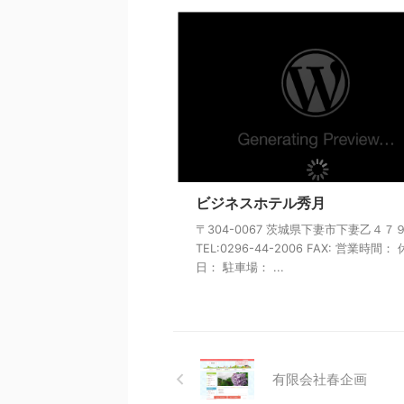
ビジネスホテル秀月
〒304-0067 茨城県下妻市下妻乙４７
TEL:0296-44-2006 FAX: 営業時間：
日： 駐車場： ...
有限会社春企画