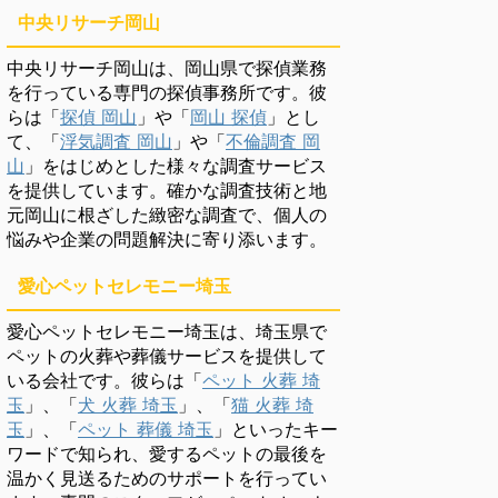
中央リサーチ岡山
中央リサーチ岡山は、岡山県で探偵業務
を行っている専門の探偵事務所です。彼
らは「
探偵 岡山
」や「
岡山 探偵
」とし
て、「
浮気調査 岡山
」や「
不倫調査 岡
山
」をはじめとした様々な調査サービス
を提供しています。確かな調査技術と地
元岡山に根ざした緻密な調査で、個人の
悩みや企業の問題解決に寄り添います。
愛心ペットセレモニー埼玉
愛心ペットセレモニー埼玉は、埼玉県で
ペットの火葬や葬儀サービスを提供して
いる会社です。彼らは「
ペット 火葬 埼
玉
」、「
犬 火葬 埼玉
」、「
猫 火葬 埼
玉
」、「
ペット 葬儀 埼玉
」といったキー
ワードで知られ、愛するペットの最後を
温かく見送るためのサポートを行ってい