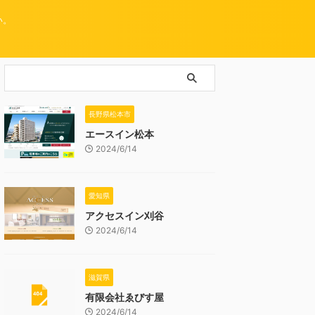
い。
長野県松本市
エースイン松本
2024/6/14
愛知県
アクセスイン刈谷
2024/6/14
滋賀県
有限会社ゑびす屋
2024/6/14