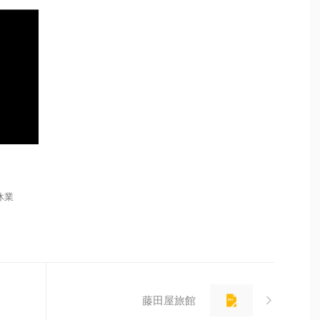
９
 休業
藤田屋旅館