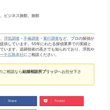
、ビジネス旅館、旅館
、
浮気調査
・
不倫調査
・
素行調査
など、プロの探偵が
提供しています。55年にわたる探偵業界での実績と
ています。追跡技術の高さでも知られており、浮気や
ーチ広島本社
にご相談ください。
のご相談なら
結婚相談所ブリッジ
へお任せ下さ
Share
Pocket