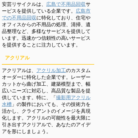
安芸リサイクルは、
広島で不用品回収
サ
ービスを提供している企業です。
広島市
での不用品回収
に特化しており、住宅や
オフィスからの不用品の処理、清掃、遺
品整理など、多様なサービスを提供して
います。迅速かつ信頼性の高いサービス
を提供することに注力しています。
アクリアル
アクリアルは、
アクリル加工
のカスタム
オーダーに特化した企業です。レーザー
カットから曲げ加工、建築模型まで、幅
広いニーズに対応し、高品質な製品を提
供しています。特に、「
撮影用アクリル
水槽
」の製作においても、その技術力を
活かし、クライアントのイメージを具現
化します。アクリルの可能性を最大限に
引き出すアクリアルで、あなたのアイデ
アを形にしましょう。