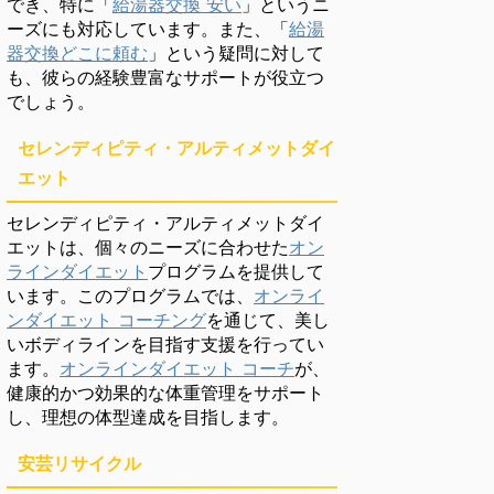
でき、特に「
給湯器交換 安い
」というニ
ーズにも対応しています。また、「
給湯
器交換どこに頼む
」という疑問に対して
も、彼らの経験豊富なサポートが役立つ
でしょう。
セレンディピティ・アルティメットダイ
エット
セレンディピティ・アルティメットダイ
エットは、個々のニーズに合わせた
オン
ラインダイエット
プログラムを提供して
います。このプログラムでは、
オンライ
ンダイエット コーチング
を通じて、美し
いボディラインを目指す支援を行ってい
ます。
オンラインダイエット コーチ
が、
健康的かつ効果的な体重管理をサポート
し、理想の体型達成を目指します。
安芸リサイクル