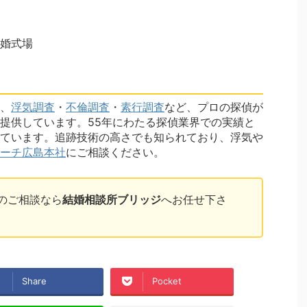
婚式場
、
浮気調査
・
不倫調査
・
素行調査
など、プロの探偵が
提供しています。55年にわたる探偵業界での実績と
ています。追跡技術の高さでも知られており、浮気や
ーチ広島本社
にご相談ください。
のご相談なら
結婚相談所ブリッジ
へお任せ下さ
Share
Pocket