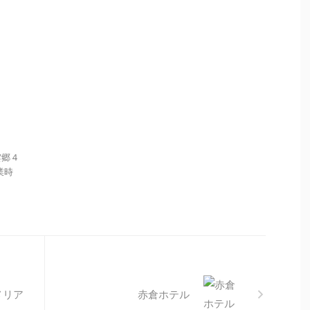
雲郷４
営業時
メリア
赤倉ホテル