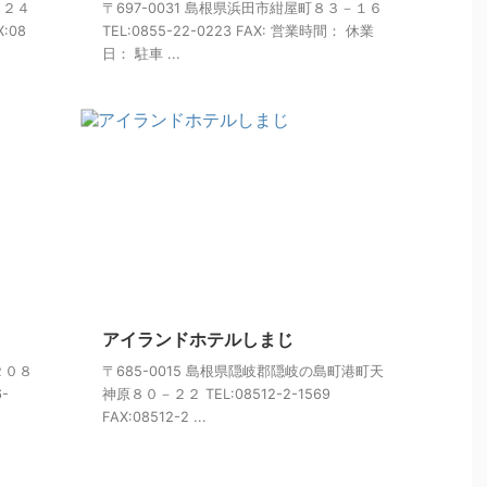
１２４
〒697-0031 島根県浜田市紺屋町８３－１６
X:08
TEL:0855-22-0223 FAX: 営業時間： 休業
日： 駐車 ...
アイランドホテルしまじ
２０８
〒685-0015 島根県隠岐郡隠岐の島町港町天
6-
神原８０－２２ TEL:08512-2-1569
FAX:08512-2 ...