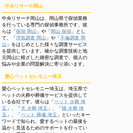
中央リサーチ岡山
中央リサーチ岡山は、岡山県で探偵業務
を行っている専門の探偵事務所です。彼
らは「
探偵 岡山
」や「
岡山 探偵
」とし
て、「
浮気調査 岡山
」や「
不倫調査 岡
山
」をはじめとした様々な調査サービス
を提供しています。確かな調査技術と地
元岡山に根ざした緻密な調査で、個人の
悩みや企業の問題解決に寄り添います。
愛心ペットセレモニー埼玉
愛心ペットセレモニー埼玉は、埼玉県で
ペットの火葬や葬儀サービスを提供して
いる会社です。彼らは「
ペット 火葬 埼
玉
」、「
犬 火葬 埼玉
」、「
猫 火葬 埼
玉
」、「
ペット 葬儀 埼玉
」といったキー
ワードで知られ、愛するペットの最後を
温かく見送るためのサポートを行ってい