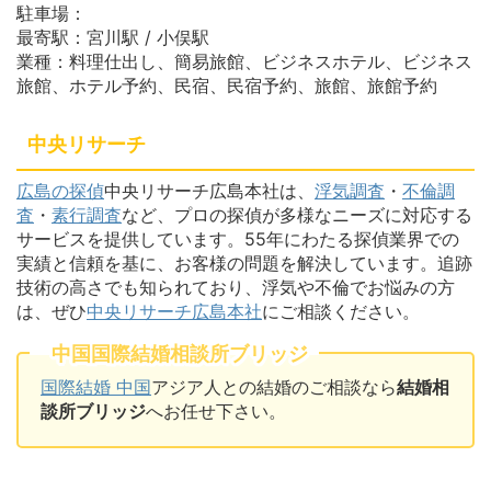
駐車場：
最寄駅：宮川駅 / 小俣駅
業種：料理仕出し、簡易旅館、ビジネスホテル、ビジネス
旅館、ホテル予約、民宿、民宿予約、旅館、旅館予約
中央リサーチ
広島の探偵
中央リサーチ広島本社は、
浮気調査
・
不倫調
査
・
素行調査
など、プロの探偵が多様なニーズに対応する
サービスを提供しています。55年にわたる探偵業界での
実績と信頼を基に、お客様の問題を解決しています。追跡
技術の高さでも知られており、浮気や不倫でお悩みの方
は、ぜひ
中央リサーチ広島本社
にご相談ください。
中国国際結婚相談所ブリッジ
国際結婚 中国
アジア人との結婚のご相談なら
結婚相
談所ブリッジ
へお任せ下さい。