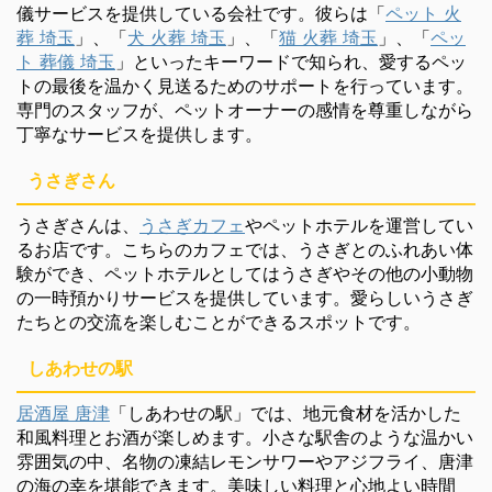
儀サービスを提供している会社です。彼らは「
ペット 火
葬 埼玉
」、「
犬 火葬 埼玉
」、「
猫 火葬 埼玉
」、「
ペッ
ト 葬儀 埼玉
」といったキーワードで知られ、愛するペッ
トの最後を温かく見送るためのサポートを行っています。
専門のスタッフが、ペットオーナーの感情を尊重しながら
丁寧なサービスを提供します。
うさぎさん
うさぎさんは、
うさぎカフェ
やペットホテルを運営してい
るお店です。こちらのカフェでは、うさぎとのふれあい体
験ができ、ペットホテルとしてはうさぎやその他の小動物
の一時預かりサービスを提供しています。愛らしいうさぎ
たちとの交流を楽しむことができるスポットです。
しあわせの駅
居酒屋 唐津
「しあわせの駅」では、地元食材を活かした
和風料理とお酒が楽しめます。小さな駅舎のような温かい
雰囲気の中、名物の凍結レモンサワーやアジフライ、唐津
の海の幸を堪能できます。美味しい料理と心地よい時間