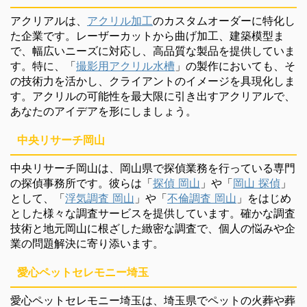
アクリアルは、
アクリル加工
のカスタムオーダーに特化し
た企業です。レーザーカットから曲げ加工、建築模型ま
で、幅広いニーズに対応し、高品質な製品を提供していま
す。特に、「
撮影用アクリル水槽
」の製作においても、そ
の技術力を活かし、クライアントのイメージを具現化しま
す。アクリルの可能性を最大限に引き出すアクリアルで、
あなたのアイデアを形にしましょう。
中央リサーチ岡山
中央リサーチ岡山は、岡山県で探偵業務を行っている専門
の探偵事務所です。彼らは「
探偵 岡山
」や「
岡山 探偵
」
として、「
浮気調査 岡山
」や「
不倫調査 岡山
」をはじめ
とした様々な調査サービスを提供しています。確かな調査
技術と地元岡山に根ざした緻密な調査で、個人の悩みや企
業の問題解決に寄り添います。
愛心ペットセレモニー埼玉
愛心ペットセレモニー埼玉は、埼玉県でペットの火葬や葬