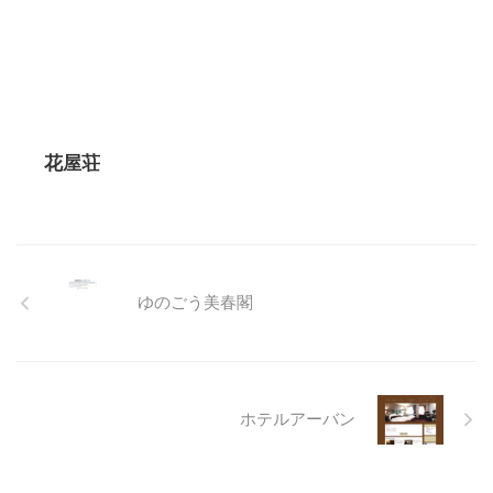
花屋荘
ゆのごう美春閣
ホテルアーバン