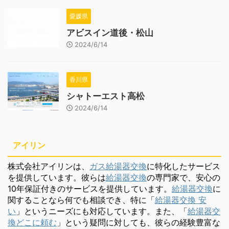
愛媛県
アビスイン道後・松山
2024/6/14
香川県
シャトーエスト高松
2024/6/14
アイリン
株式会社アイリンは、
ガス給湯器交換
に特化したサービス
を提供しています。彼らは
給湯器交換
の専門家で、安心の
10年保証付きのサービスを提供しています。
給湯器交換
に
関することなら何でも相談でき、特に「
給湯器交換 安
い
」というニーズにも対応しています。また、「
給湯器交
換どこに頼む
」という疑問に対しても、彼らの経験豊富な